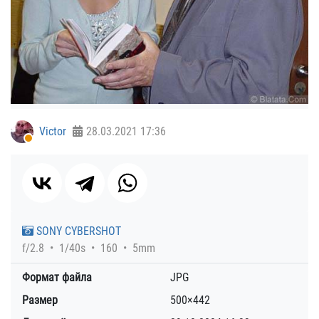
Victor
28.03.2021
17:36
SONY CYBERSHOT
f/2.8
1/40s
160
5mm
Формат файла
JPG
Размер
500×442