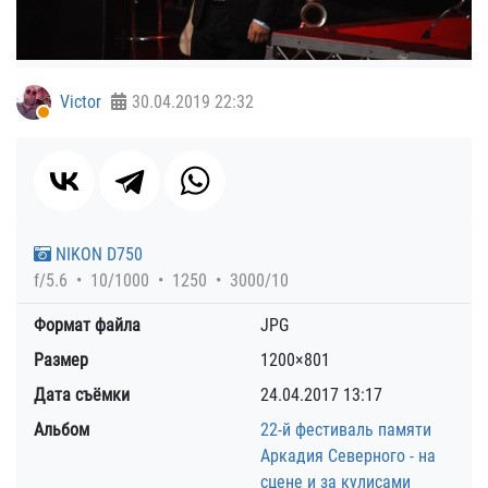
Victor
30.04.2019
22:32
NIKON D750
f/5.6
10/1000
1250
3000/10
Формат файла
JPG
Размер
1200×801
Дата съёмки
24.04.2017
13:17
Альбом
22-й фестиваль памяти
Аркадия Северного - на
сцене и за кулисами