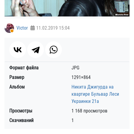
Victor
11.02.2019
15:04
Формат файла
JPG
Размер
1291×864
Альбом
Никита Джигурда на
квартире Бульвар Леси
Украинки 21а
Просмотры
1 168 просмотров
Скачиваний
1