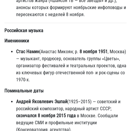
артистов жанра («Шансон ТВ — все звёзды» и др.),
анонсы которых формируют ноябрьские инфоповоды и
пересекаются с неделей 8 ноября.
Российская музыка
Именинники
Стас Намин
(Анастас Микоян; р.
8 ноября 1951
, Москва)
— музыкант, продюсер, основатель группы «Цветы»,
организатор фестивалей и театральных проектов, одна
из ключевых фигур отечественной поп- и рок-сцены со
1970-х.
Поминальные даты
Андрей Яковлевич Эшпай
(1925–2015) — советский и
российский композитор, народный артист СССР;
скончался 8 ноября 2015 года
в Москве. Сообщали
ведущие СМИ и профильные институции
(Консерватория, агентства).