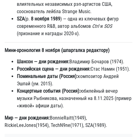
влиятельных независимых рэп-артистов США,
сооснователь лейбла Strange Music.
SZA
(р.
8 ноября 1989
) — одна из ключевых фигур
современного R&B, автор альбомов
Ctrl
и
SOS
(признание и награды 2020-х).
Мини-хронология 8 ноября (шпаргалка редактору)
Шансон — дни рождения:
Владимир Бочаров (1974).
Российская сцена — дни рождения:
Стас Намин (1951).
Поминальные даты (Россия):
композитор Андрей
Эшпай (ум. 2015).
Концертные события (Россия):
юбилейный вечер
музыки Рыбникова, назначенный на 8.11.2025 (пример
«живой» афиши даты).
Мир — дни рождения:
BonnieRaitt(1949),
RickieLeeJones(1954), TechN9ne(1971), SZA(1989).