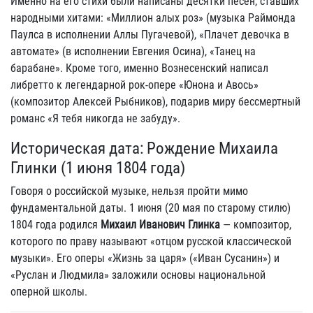
Именно на его стихи были написаны десятки песен, ставших
народными хитами: «Миллион алых роз» (музыка Раймонда
Паулса в исполнении Аллы Пугачевой), «Плачет девочка в
автомате» (в исполнении Евгения Осина), «Танец на
барабане». Кроме того, именно Вознесенский написал
либретто к легендарной рок-опере «Юнона и Авось»
(композитор Алексей Рыбников), подарив миру бессмертный
романс «Я тебя никогда не забуду».
Историческая дата: Рождение Михаила
Глинки (1 июня 1804 года)
Говоря о российской музыке, нельзя пройти мимо
фундаментальной даты. 1 июня (20 мая по старому стилю)
1804 года родился
Михаил Иванович Глинка
— композитор,
которого по праву называют «отцом русской классической
музыки». Его оперы «Жизнь за царя» («Иван Сусанин») и
«Руслан и Людмила» заложили основы национальной
оперной школы.