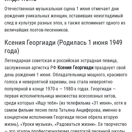
Отечественная музыкальная сцена 1 июня отмечает дни
рождения уникальных женщин, оставивших неизгладимый
след в культуре разных эпох, а также вспоминает одного из
величайших поэтов-песенников.
Ксения Георгиади (Родилась 1 июня 1949
года)
Легендарная советская и российская эстрадная певица,
заслуженная артистка РФ
Ксения Георгиади
празднует свой
день рождения 1 июня. Обладательница мощного, красивого
голоса и невероятной харизмы, она стала невероятно
популярной в конце 1970-х — 1980-х годах. Георгиади —
первая исполнительница множества всесоюзных хитов,
среди которых «Ищу тебя» (из телефильма «31 июня», хотя в
самом фильме песню пела Татьяна Анциферова, именно в
концертном исполнении Георгиади песня обрела вторую
жизнь), «Уроки музыки», «Радоваться жизни». Ее творчество
— это эталон профессионализма советской песенной школы.