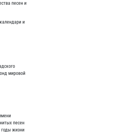
ества песен и
 календари и
адского
фонд мировой
имени
енитых песен
е годы жизни