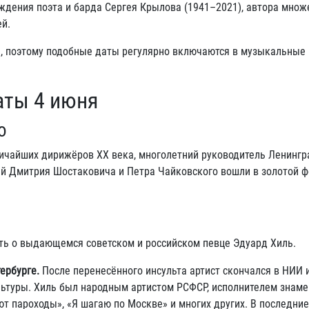
ждения поэта и барда Сергея Крылова (1941–2021), автора множ
й.
й, поэтому подобные даты регулярно включаются в музыкальные
аты 4 июня
о
личайших дирижёров XX века, многолетний руководитель Ленингр
ий Дмитрия Шостаковича и Петра Чайковского вошли в золотой 
ть о выдающемся советском и российском певце Эдуард Хиль.
ербурге.
После перенесённого инсульта артист скончался в НИИ 
ультуры. Хиль был народным артистом РСФСР, исполнителем знам
ют пароходы», «Я шагаю по Москве» и многих других. В последни