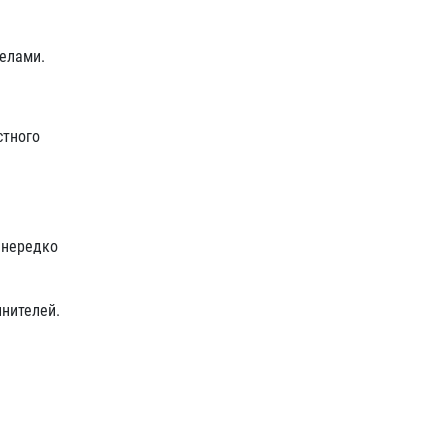
делами.
стного
 нередко
лнителей.
и