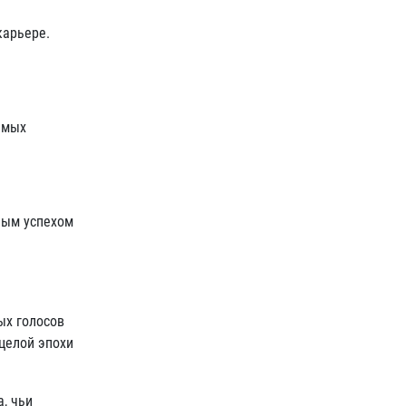
карьере.
самых
дным успехом
ых голосов
целой эпохи
, чьи