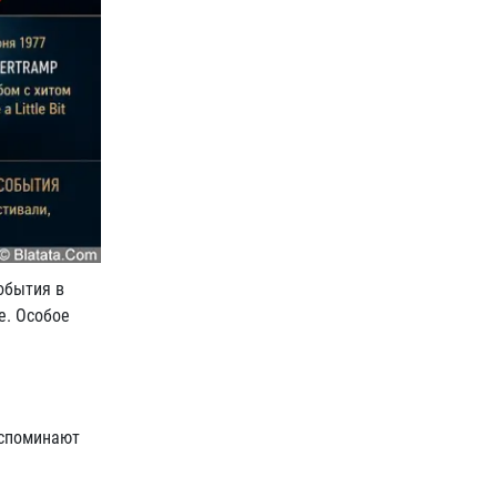
обытия в
е. Особое
вспоминают