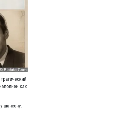
 трагический
наполнен как
у шансону,