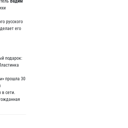
итель
Вадим
ихи
го русского
делает его
ый подарок:
 Пластинка
и»
прошла 30
м
 в сети.
лгожданная