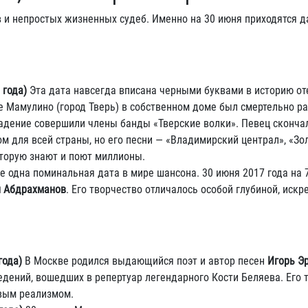
в и непростых жизненных судеб. Именно на 30 июня приходятся д
 года)
Эта дата навсегда вписана черными буквами в историю от
ке Мамулино (город Тверь) в собственном доме был смертельно р
адение совершили члены банды «Тверские волки». Певец сконча
ом для всей страны, но его песни — «Владимирский централ», «З
оторую знают и поют миллионы.
 одна поминальная дата в мире шансона. 30 июня 2017 года на 7
й Абдрахманов
. Его творчество отличалось особой глубиной, искр
года)
В Москве родился выдающийся поэт и автор песен
Игорь Э
едений, вошедших в репертуар легендарного Кости Беляева. Его 
овым реализмом.