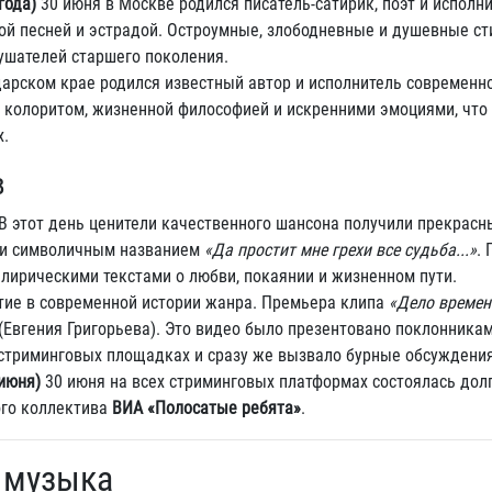
года)
30 июня в Москве родился писатель-сатирик, поэт и исполн
овой песней и эстрадой. Остроумные, злободневные и душевные ст
ушателей старшего поколения.
арском крае родился известный автор и исполнитель современно
 колоритом, жизненной философией и искренними эмоциями, что 
х.
в
В этот день ценители качественного шансона получили прекрасн
 и символичным названием
«Да простит мне грехи все судьба...»
.
ирическими текстами о любви, покаянии и жизненном пути.
ие в современной истории жанра. Премьера клипа
«Дело времен
(Евгения Григорьева). Это видео было презентовано поклонника
стриминговых площадках и сразу же вызвало бурные обсуждения
июня)
30 июня на всех стриминговых платформах состоялась до
го коллектива
ВИА «Полосатые ребята»
.
 музыка