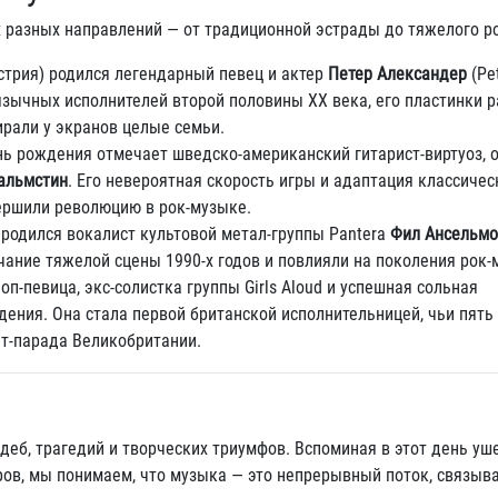
 разных направлений — от традиционной эстрады до тяжелого р
стрия) родился легендарный певец и актер
Петер Александер
(Pe
язычных исполнителей второй половины XX века, его пластинки 
ирали у экранов целые семьи.
ь рождения отмечает шведско-американский гитарист-виртуоз, о
альмстин
. Его невероятная скорость игры и адаптация классичес
ершили революцию в рок-музыке.
 родился вокалист культовой метал-группы Pantera
Фил Ансельмо
ание тяжелой сцены 1990-х годов и повлияли на поколения рок-
п-певица, экс-солистка группы Girls Aloud и успешная сольная
ения. Она стала первой британской исполнительницей, чьи пять
т-парада Великобритании.
деб, трагедий и творческих триумфов. Вспоминая в этот день уш
ров, мы понимаем, что музыка — это непрерывный поток, связы