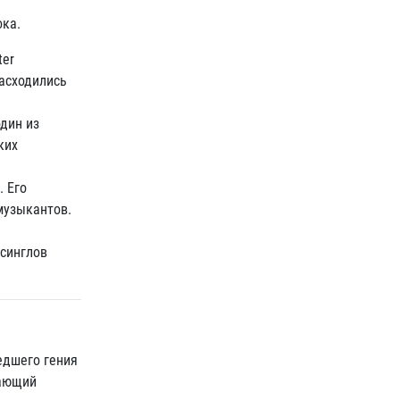
ока.
ter
расходились
дин из
ких
. Его
музыкантов.
 синглов
едшего гения
вающий