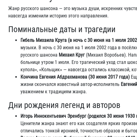
Жанр русского шансона — это музыка души, искренних чувст
навсегда изменили историю этого направления.
Поминальные даты и трагедии
Гибель Михаила Круга (в ночь с 30 июня на 1 июля 2002
музыки. В ночь с 30 июня на 1 июля 2002 года в посёл
русского шансона
Михаил Круг
(Михаил Воробьев). Нап
больнице утром 1 июля. Его трагический уход стал шок
купола», «Кольщик» — навсегда остались классикой, к
Кончина Евгения Абдрахманова (30 июня 2017 года)
Еще
жизни скончался известный автор-исполнитель
Евгени
уважением к традициям жанра.
Дни рождения легенд и авторов
Игорь Иннокентьевич Эренбург (родился 30 июня 1930 
Ценители жанра знают его как создателя ярких произв
отличались тонкой иронией, точностью образов и быт