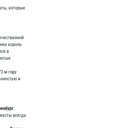
аты, которые
ечественной
анен король
лся в
олотые
2-м году
енностью и
ренбург
.
тексты всегда