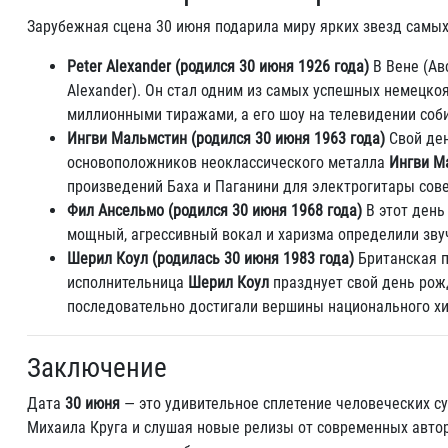
Зарубежная сцена 30 июня подарила миру ярких звезд самых
Peter Alexander (родился 30 июня 1926 года)
В Вене (Ав
Alexander). Он стал одним из самых успешных немецко
миллионными тиражами, а его шоу на телевидении соб
Ингви Мальмстин (родился 30 июня 1963 года)
Свой ден
основоположников неоклассического металла
Ингви М
произведений Баха и Паганини для электрогитары сов
Фил Ансельмо (родился 30 июня 1968 года)
В этот день
мощный, агрессивный вокал и харизма определили звуч
Шерил Коул (родилась 30 июня 1983 года)
Британская по
исполнительница
Шерил Коул
празднует свой день рожд
последовательно достигали вершины национального хи
Заключение
Дата
30 июня
— это удивительное сплетение человеческих су
Михаила Круга и слушая новые релизы от современных авто