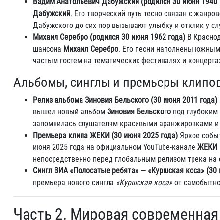
Вадим Анатольевич Дабужский (родился 30 июня 1940 
Дабужский
. Его творческий путь тесно связан с жанр
Дабужского до сих пор вызывают улыбку и отклик у сл
Михаил Серебро (родился 30 июня 1962 года)
В Краснод
шансона
Михаил Серебро
. Его песни наполнены южным
частым гостем на тематических фестивалях и концерта
Альбомы, синглы и премьеры клипо
Релиз альбома Зиновия Бельского (30 июня 2011 года)
вышел новый альбом
Зиновия Бельского
под глубоким
запомнилась слушателям красивыми аранжировками и л
Премьера клипа ЖЕКИ (30 июня 2025 года)
Яркое событ
июня 2025 года на официальном YouTube-канале
ЖЕКИ
непосредственно перед глобальным релизом трека на 
Сингл ВИА «Полосатые ребята» — «Куршская коса» (30 
премьера нового сингла
«Куршская коса»
от самобытно
Часть 2. Мировая современная