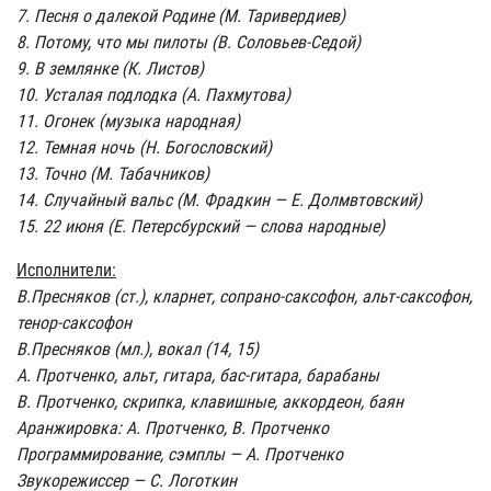
7. Песня о далекой Родине (М. Таривердиев)
8. Потому, что мы пилоты (В. Соловьев-Седой)
9. В землянке (К. Листов)
10. Усталая подлодка (А. Пахмутова)
11. Огонек (музыка народная)
12. Темная ночь (Н. Богословский)
13. Точно (М. Табачников)
14. Случайный вальс (М. Фрадкин — Е. Долмвтовский)
15. 22 июня (Е. Петерсбурский — слова народные)
Исполнители:
В.Пресняков (ст.), кларнет, сопрано-саксофон, альт-саксофон,
тенор-саксофон
В.Пресняков (мл.), вокал (14, 15)
А. Протченко, альт, гитара, бас-гитара, барабаны
В. Протченко, скрипка, клавишные, аккордеон, баян
Аранжировка: А. Протченко, В. Протченко
Программирование, сэмплы — А. Протченко
Звукорежиссер — С. Логоткин