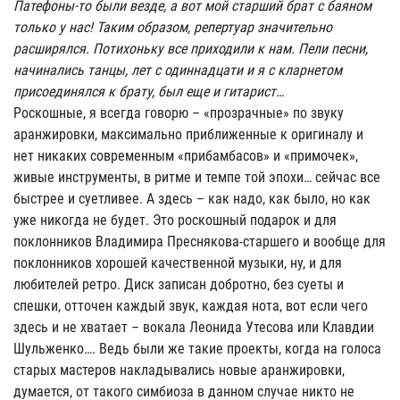
Патефоны-то были везде, а вот мой старший брат с баяном
только у нас! Таким образом, репертуар значительно
расширялся. Потихоньку все приходили к нам. Пели песни,
начинались танцы, лет с одиннадцати и я с кларнетом
присоединялся к брату, был еще и гитарист…
Роскошные, я всегда говорю – «прозрачные» по звуку
аранжировки, максимально приближенные к оригиналу и
нет никаких современным «прибамбасов» и «примочек»,
живые инструменты, в ритме и темпе той эпохи… сейчас все
быстрее и суетливее. А здесь – как надо, как было, но как
уже никогда не будет. Это роскошный подарок и для
поклонников Владимира Преснякова-старшего и вообще для
поклонников хорошей качественной музыки, ну, и для
любителей ретро. Диск записан добротно, без суеты и
спешки, отточен каждый звук, каждая нота, вот если чего
здесь и не хватает – вокала Леонида Утесова или Клавдии
Шульженко…. Ведь были же такие проекты, когда на голоса
старых мастеров накладывались новые аранжировки,
думается, от такого симбиоза в данном случае никто не