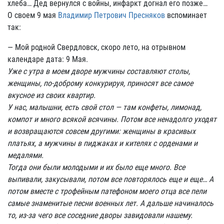
хлеба… Дед вернулся с войны, инфаркт догнал его позже…
О своем 9 мая
Владимир Петрович Пресняков
вспоминает
так:
— Мой родной Свердловск, скоро лето, на отрывном
календаре дата: 9 Мая.
Уже с утра в моем дворе мужчины составляют столы,
женщины, по-доброму конкурируя, приносят все самое
вкусное из своих квартир.
У нас, малышни, есть свой стол — там конфеты, лимонад,
компот и много всякой всячины. Потом все ненадолго уходят
и возвращаются совсем другими: женщины в красивых
платьях, а мужчины в пиджаках и кителях с орденами и
медалями.
Тогда они были молодыми и их было еще много. Все
выпивали, закусывали, потом все повторялось еще и еще… А
потом вместе с трофейным патефоном моего отца все пели
самые знаменитые песни военных лет. А дальше начиналось
то, из-за чего все соседние дворы завидовали нашему.