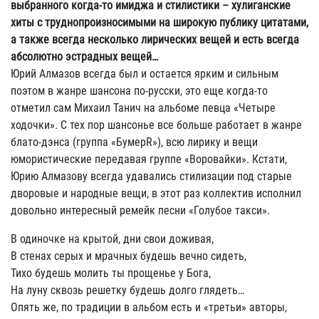
выбранного когда-то имиджа и стилистики – хулиганские
хиты с труднопроизносимыми на широкую публику цитатами,
а также всегда несколько лирических вещей и есть всегда
абсолютно эстрадных вещей…
Юрий Алмазов всегда был и остается ярким и сильным
поэтом в жанре шансона по-русски, это еще когда-то
отметил сам Михаил Танич на альбоме певца «Четыре
ходочки». С тех пор шансонье все больше работает в жанре
блато-дэнса (группа «БумерR»), всю лирику и вещи
юмористические передавая группе «Воровайки». Кстати,
Юрию Алмазову всегда удавались стилизации под старые
дворовые и народные вещи, в этот раз коллектив исполнил
довольно интересный ремейк песни «Голубое такси».
В одиночке на крытой, дни свои доживая,
В стенах серых и мрачных будешь вечно сидеть,
Тихо будешь молить ты прощенье у Бога,
На луну сквозь решетку будешь долго глядеть…
Опять же, по традиции в альбом есть и «третьи» авторы,