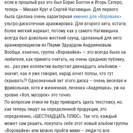
если в прошлый раз это был Борис Бостон и Игорь Сатеро,
теперь – Михаил Круг и Сергей Наговицын. Для первого
была сделана очень характерная
именно для «Вороваек»
ультро-дискотечная аранжировка. Для второго хита, кстати,
более мягкий вариант, потому как у самого Нагивицына
всегда был довольно жесткий саунд, сделанный для него
аранжировщиком из Перми Эдуардом Андрияновым.
Вообще, конечно, группа «Воровайки» — это всегда было на
любителя, как принято считать, на очень среднюю публику,
но… раз уже коллектив выпустил двенадцать альбомов –
значит, как я уже говорил, народ хочет попсы, что тут
скрывать?! Однозначный хит этого диска – очень веселая и
фривольная, хотя и жизненная, песенка «Андрюшка», уж на
уровне «Хоп, мусорок» это точно.
По вопросам этики не буду приводить здесь текстовку, но,
как теперь пишут на определенной продукции, это
определенно, «ШЕСТНАДЦАТЬ ПЛЮС». Так что, каждый
может сам решить, покупать себе этот новый альбом группы
«Воровайки» или можно пройти мимо – люди-то все