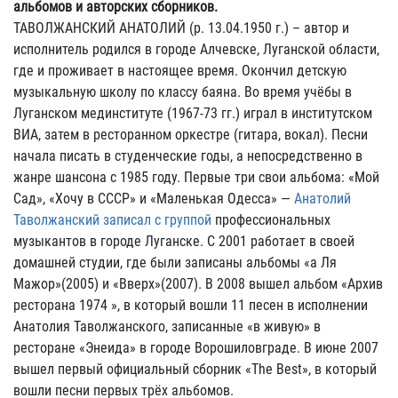
альбомов и авторских сборников.
ТАВОЛЖАНСКИЙ АНАТОЛИЙ (р. 13.04.1950 г.) – автор и
исполнитель родился в городе Алчевске, Луганской области,
где и проживает в настоящее время. Окончил детскую
музыкальную школу по классу баяна. Во время учёбы в
Луганском мединституте (1967-73 гг.) играл в институтском
ВИА, затем в ресторанном оркестре (гитара, вокал). Песни
начала писать в студенческие годы, а непосредственно в
жанре шансона с 1985 году. Первые три свои альбома: «Мой
Сад», «Хочу в СССР» и «Маленькая Одесса» —
Анатолий
Таволжанский записал с группой
профессиональных
музыкантов в городе Луганске. С 2001 работает в своей
домашней студии, где были записаны альбомы «а Ля
Мажор»(2005) и «Вверх»(2007). В 2008 вышел альбом «Архив
ресторана 1974 », в который вошли 11 песен в исполнении
Анатолия Таволжанского, записанные «в живую» в
ресторане «Энеида» в городе Ворошиловграде. В июне 2007
вышел первый официальный сборник «The Best», в который
вошли песни первых трёх альбомов.