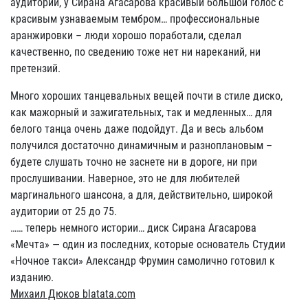
аудитории, у Сирана Агасарова красивый большой голос с
красивым узнаваемым тембром… профессиональные
аранжировки – люди хорошо поработали, сделал
качественно, по сведению тоже нет ни нареканий, ни
претензий.
Много хороших танцевальных вещей почти в стиле диско,
как мажорный и зажигательных, так и медленных… для
белого танца очень даже подойдут. Да и весь альбом
получился достаточно динамичным и разноплановым –
будете слушать точно не заснете ни в дороге, ни при
прослушивании. Наверное, это не для любителей
маргинального шансона, а для, действительно, широкой
аудитории от 25 до 75.
…… теперь немного истории… диск Сирана Агасарова
«Мечта» — один из последних, которые основатель Студии
«Ночное такси» Александр Фрумин самолично готовил к
изданию.
Михаил Дюков blatata.com