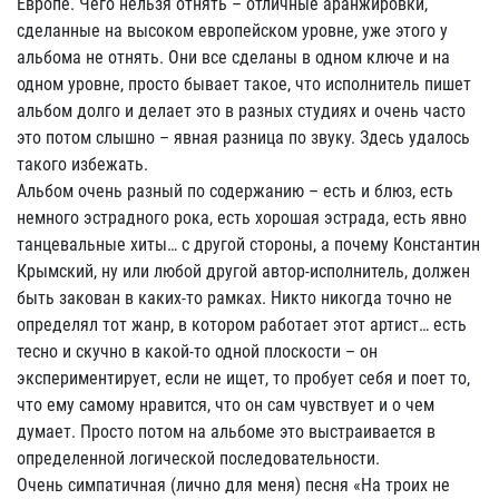
Европе. Чего нельзя отнять – отличные аранжировки,
сделанные на высоком европейском уровне, уже этого у
альбома не отнять. Они все сделаны в одном ключе и на
одном уровне, просто бывает такое, что исполнитель пишет
альбом долго и делает это в разных студиях и очень часто
это потом слышно – явная разница по звуку. Здесь удалось
такого избежать.
Альбом очень разный по содержанию – есть и блюз, есть
немного эстрадного рока, есть хорошая эстрада, есть явно
танцевальные хиты… с другой стороны, а почему Константин
Крымский, ну или любой другой автор-исполнитель, должен
быть закован в каких-то рамках. Никто никогда точно не
определял тот жанр, в котором работает этот артист… есть
тесно и скучно в какой-то одной плоскости – он
экспериментирует, если не ищет, то пробует себя и поет то,
что ему самому нравится, что он сам чувствует и о чем
думает. Просто потом на альбоме это выстраивается в
определенной логической последовательности.
Очень симпатичная (лично для меня) песня «На троих не