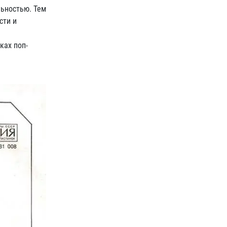
льностью. Тем
сти и
ках поп-