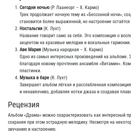
Сегодня ночью
(Р. Лаанеорг – Х. Кармо)
Трек продолжает ночную тему из «Бессонной ночи», со
становится более выраженной, но настроение остаётс
Ностальгия
(К. Лухт)
Название говорит само за себя. Это композиция о восп
акцентом на красивые мелодии и вокальные гармонии.
Аве Мария
(Музыка народная – Х. Кармо)
Одно из самых интересных произведений на альбоме. Э
благодаря новому прочтению ансамбля «Витамин». Ком
пластинки.
Музыка в баре
(К. Лухт)
Завершает альбом лёгкая и расслабленная композиция,
и ненавязчиво, добавляя нотки джаза и создавая плав
Рецензия
Альбом «Драма» можно охарактеризовать как интересный пр
сохраняя при этом эстрадную мелодику. Несмотря на некото
звучанию и настроению.