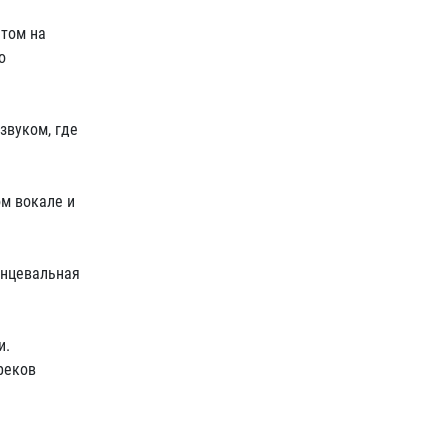
нтом на
о
звуком, где
м вокале и
анцевальная
и.
реков