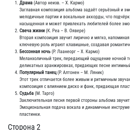
Драма
(Автор неизв. – Х. Кармо)
Заглавная композиция альбома задаёт серьёзный и эм
мелодичные партии и вокальные аккорды, что подчёрк
насыщенная и может привлекать любителей более эмо
Свеча жизни
(К. Реа – В. Оявере)
Вторая композиция звучит лирично и мягко, напоминая
ключевую роль играют клавишные, создавая романтич
Бессонная ночь
(Р. Лаанеорг – Х. Кармо)
Меланхоличный трек, передающий ощущение ночной то
деликатных аранжировках, придающих песне интимный
Популярный танец
(Р. Алтонен – М. Ляник)
Этот трек отличается более живым и ритмичным звучан
композиция с влиянием диско и фанк, придающая плас
Судьба
(М. Тарго)
Заключительная песня первой стороны альбома звучит 
Эмоциональная подача вокала и динамичные инструме
пластинки.
Сторона 2