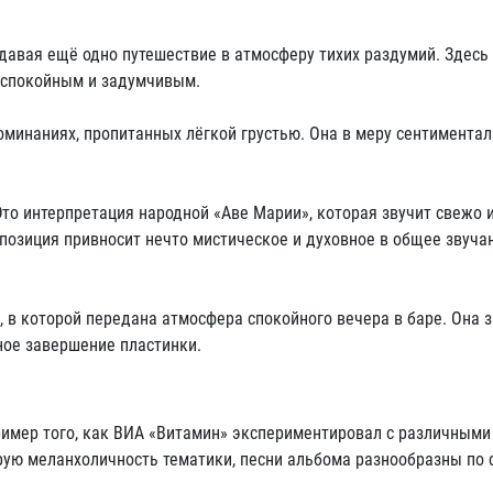
здавая ещё одно путешествие в атмосферу тихих раздумий. Здесь
я спокойным и задумчивым.
оминаниях, пропитанных лёгкой грустью. Она в меру сентиментал
то интерпретация народной «Аве Марии», которая звучит свежо 
позиция привносит нечто мистическое и духовное в общее звуча
 в которой передана атмосфера спокойного вечера в баре. Она 
ное завершение пластинки.
имер того, как ВИА «Витамин» экспериментировал с различными
рую меланхоличность тематики, песни альбома разнообразны по 