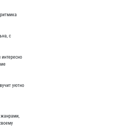
 ритмика
ьна, с
и интересно
ние
звучит уютно
 жанрами,
своему