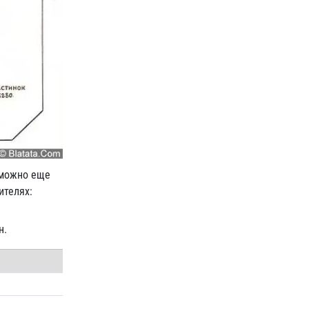
зможно еще
ителях:
н.