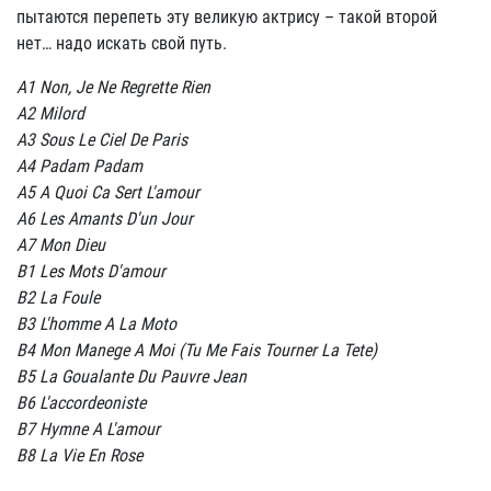
пытаются перепеть эту великую актрису – такой второй
нет… надо искать свой путь.
A1 Non, Je Ne Regrette Rien
A2 Milord
A3 Sous Le Ciel De Paris
A4 Padam Padam
A5 A Quoi Ca Sert L'amour
A6 Les Amants D'un Jour
A7 Mon Dieu
B1 Les Mots D'amour
B2 La Foule
B3 L'homme A La Moto
B4 Mon Manege A Moi (Tu Me Fais Tourner La Tete)
B5 La Goualante Du Pauvre Jean
B6 L'accordeoniste
B7 Hymne A L'amour
B8 La Vie En Rose