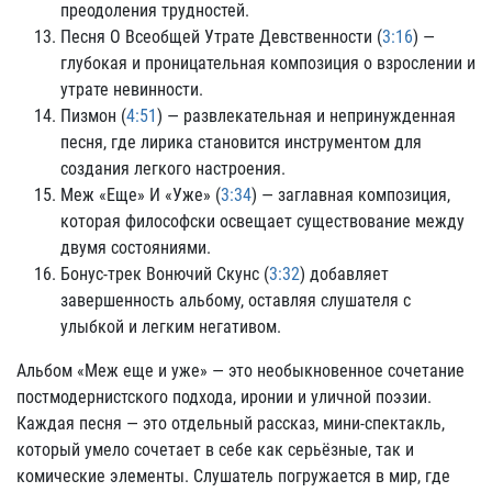
преодоления трудностей.
Песня О Всеобщей Утрате Девственности (
3:16
) —
глубокая и проницательная композиция о взрослении и
утрате невинности.
Пизмон (
4:51
) — развлекательная и непринужденная
песня, где лирика становится инструментом для
создания легкого настроения.
Меж «Еще» И «Уже» (
3:34
) — заглавная композиция,
которая философски освещает существование между
двумя состояниями.
Бонус-трек Вонючий Скунс (
3:32
) добавляет
завершенность альбому, оставляя слушателя с
улыбкой и легким негативом.
Альбом «Меж еще и уже» — это необыкновенное сочетание
постмодернистского подхода, иронии и уличной поэзии.
Каждая песня — это отдельный рассказ, мини-спектакль,
который умело сочетает в себе как серьёзные, так и
комические элементы. Слушатель погружается в мир, где