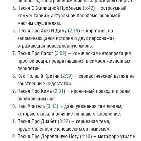
личностях, заостряя внимание на характерных чертах.
Песня О Жилищной Проблеме (
3:42
) — остроумный
комментарий к актуальной проблеме, знакомой
многим слушателям.
Песня Про Аню И Диму (
2:19
) — короткая, но
запоминающаяся история о двух персонажах,
отражающая повседневную жизнь.
Песня Про Сапог (
3:09
) — комическая интерпретация
простой вещи, превратившаяся в символ жизненных
перипетий.
Как Полный Кретин (
2:39
) — саркастический взгляд на
собственные недостатки.
Песня Про Кима (
2:31
) — ироничный подход к людям,
окружающим нас.
Наш Учитель (
3:43
) — дань уважения тем людям,
которые оказали влияние на наше становление.
Песня Про Диабет (
3:22
) — серьезная тема,
представленная с юношеским оптимизмом.
Песня Про Деревянную Ногу (
4:10
) — метафора утрат и