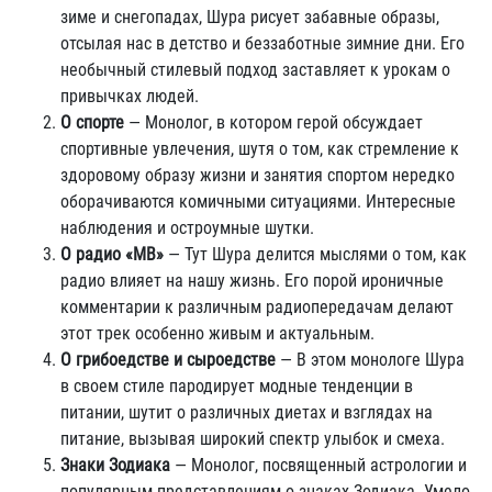
зиме и снегопадах, Шура рисует забавные образы,
отсылая нас в детство и беззаботные зимние дни. Его
необычный стилевый подход заставляет к урокам о
привычках людей.
О спорте
— Монолог, в котором герой обсуждает
спортивные увлечения, шутя о том, как стремление к
здоровому образу жизни и занятия спортом нередко
оборачиваются комичными ситуациями. Интересные
наблюдения и остроумные шутки.
О радио «МВ»
— Тут Шура делится мыслями о том, как
радио влияет на нашу жизнь. Его порой ироничные
комментарии к различным радиопередачам делают
этот трек особенно живым и актуальным.
О грибоедстве и сыроедстве
— В этом монологе Шура
в своем стиле пародирует модные тенденции в
питании, шутит о различных диетах и взглядах на
питание, вызывая широкий спектр улыбок и смеха.
Знаки Зодиака
— Монолог, посвященный астрологии и
популярным представлениям о знаках Зодиака. Умело