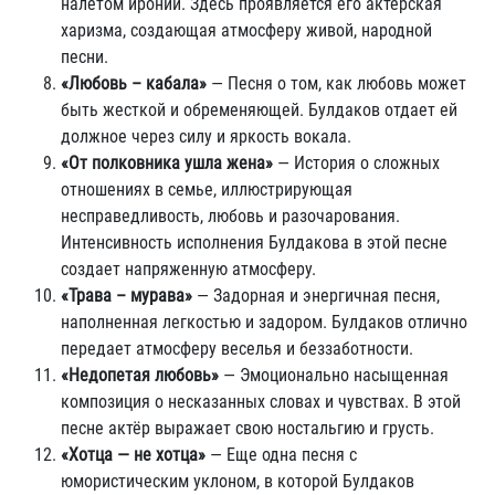
налётом иронии. Здесь проявляется его актёрская
харизма, создающая атмосферу живой, народной
песни.
«Любовь – кабала»
— Песня о том, как любовь может
быть жесткой и обременяющей. Булдаков отдает ей
должное через силу и яркость вокала.
«От полковника ушла жена»
— История о сложных
отношениях в семье, иллюстрирующая
несправедливость, любовь и разочарования.
Интенсивность исполнения Булдакова в этой песне
создает напряженную атмосферу.
«Трава – мурава»
— Задорная и энергичная песня,
наполненная легкостью и задором. Булдаков отлично
передает атмосферу веселья и беззаботности.
«Недопетая любовь»
— Эмоционально насыщенная
композиция о несказанных словах и чувствах. В этой
песне актёр выражает свою ностальгию и грусть.
«Хотца — не хотца»
— Еще одна песня с
юмористическим уклоном, в которой Булдаков