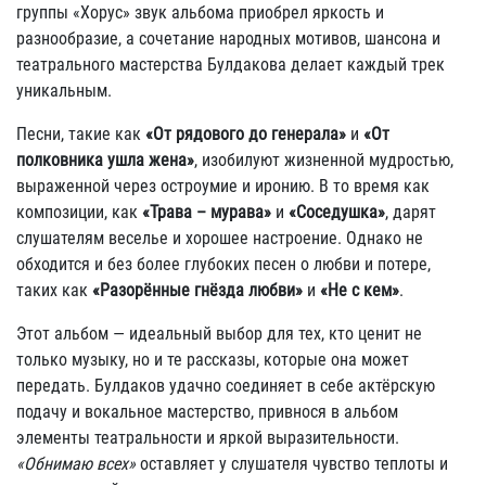
группы «Хорус» звук альбома приобрел яркость и
разнообразие, а сочетание народных мотивов, шансона и
театрального мастерства Булдакова делает каждый трек
уникальным.
Песни, такие как
«От рядового до генерала»
и
«От
полковника ушла жена»
, изобилуют жизненной мудростью,
выраженной через остроумие и иронию. В то время как
композиции, как
«Трава – мурава»
и
«Соседушка»
, дарят
слушателям веселье и хорошее настроение. Однако не
обходится и без более глубоких песен о любви и потере,
таких как
«Разорённые гнёзда любви»
и
«Не с кем»
.
Этот альбом — идеальный выбор для тех, кто ценит не
только музыку, но и те рассказы, которые она может
передать. Булдаков удачно соединяет в себе актёрскую
подачу и вокальное мастерство, привнося в альбом
элементы театральности и яркой выразительности.
«Обнимаю всех»
оставляет у слушателя чувство теплоты и