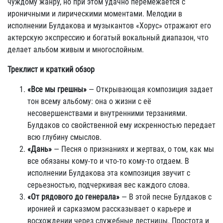
чуждому жанру, но при этом удачно перемежается с
ироничными и лирическими моментами. Мелодии в
исполнении Булдакова и музыкантов «Хорус» отражают его
актерскую экспрессию и богатый вокальный диапазон, что
делает альбом живым и многослойным.
Треклист и краткий обзор
«Все мы грешны»
— Открывающая композиция задает
тон всему альбому: она о жизни с её
несовершенствами и внутренними терзаниями.
Булдаков со свойственной ему искренностью передает
всю глубину смыслов.
«Дань»
— Песня о признаниях и жертвах, о том, как мы
все обязаны кому-то и что-то кому-то отдаем. В
исполнении Булдакова эта композиция звучит с
серьезностью, подчеркивая вес каждого слова.
«От рядового до генерала»
— В этой песне Булдаков с
иронией и сарказмом рассказывает о карьере и
восхождении через служебные лестницы. Простота и