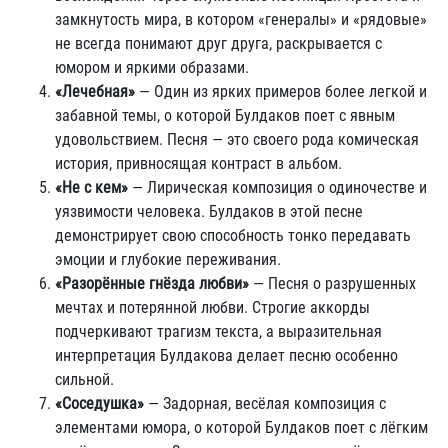
замкнутость мира, в котором «генералы» и «рядовые»
не всегда понимают друг друга, раскрывается с
юмором и яркими образами.
«Лечебная»
— Один из ярких примеров более легкой и
забавной темы, о которой Булдаков поет с явным
удовольствием. Песня — это своего рода комическая
история, привносящая контраст в альбом.
«Не с кем»
— Лирическая композиция о одиночестве и
уязвимости человека. Булдаков в этой песне
демонстрирует свою способность тонко передавать
эмоции и глубокие переживания.
«Разорённые гнёзда любви»
— Песня о разрушенных
мечтах и потерянной любви. Строгие аккорды
подчеркивают трагизм текста, а выразительная
интерпретация Булдакова делает песню особенно
сильной.
«Соседушка»
— Задорная, весёлая композиция с
элементами юмора, о которой Булдаков поет с лёгким