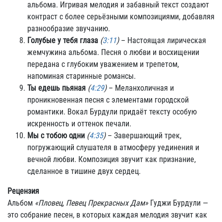
альбома. Игривая мелодия и забавный текст создают
контраст с более серьёзными композициями, добавляя
разнообразие звучанию.
Голубые у тебя глаза
(
3:11
)
– Настоящая лирическая
жемчужина альбома. Песня о любви и восхищении
передана с глубоким уважением и трепетом,
напоминая старинные романсы.
Ты едешь пьяная
(
4:29
)
– Меланхоличная и
проникновенная песня с элементами городской
романтики. Вокал Бурдули придаёт тексту особую
искренность и оттенок печали.
Мы с тобою одни
(
4:35
)
– Завершающий трек,
погружающий слушателя в атмосферу уединения и
вечной любви. Композиция звучит как признание,
сделанное в тишине двух сердец.
Рецензия
Альбом
«Пловец, Певец Прекрасных Дам»
Гуджи Бурдули —
это собрание песен, в которых каждая мелодия звучит как