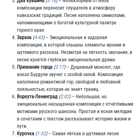
Два кувшина
(
3:18
)
– Фольклорный оттенок
композиции переносит слушателя в атмосферу
кавказских традиций. Песня наполнена символами,
напоминающими о богатой культурной палитре
горного края.
Зараза
(
4:43
)
– Эмоциональная и задорная
композиция, в которой слышны элементы иронии и
шутливого рассказа. Несмотря на лёгкость звучания, в
песне кроется глубокая эмоциональная драма.
Признание горца
(
3:17
)
– Душевный монолог, где
вокал Бурдули звучит с особой силой. Композиция
наполнена романтикой гор, свободой и любовной
лояльностью, которая не знает границ.
Воркута-Ленинград
(
2:02
)
– Небольшая, но
эмоционально насыщенная композиция с отчётливыми
мотивами русского шансона. Простая и ясная мелодия
в сочетании с текстом рассказывает историю жизни и
пути.
Курочка
(
1:52
)
– Самая лёгкая и шутливая песня