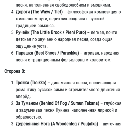
песня, наполненная свободолюбием и эмоциями.
Дороги (The Ways / Tiet)
– философская композиция о
жизненном пути, перекликающаяся с русской
традицией романса.
Ручеёк (The Little Brook / Pieni Puro)
– лёгкая, почти
детская по звучанию народная песня, создающая
ощущение уюта.
Парашка (Best Shoes / Parashka)
– игривая, народная
песня с традиционным фольклорным колоритом.
Сторона B:
Тройка (Troikka)
– динамичная песня, воспевающая
романтику русской зимы и стремительного движения
вперёд.
За Туманом (Behind Of Fog / Sumun Takana)
– глубокая
и задумчивая песня Кукина, наполненная лирикой и
образностью.
Деревянная Нога (A Woodenleg / Puujalka)
– шуточная