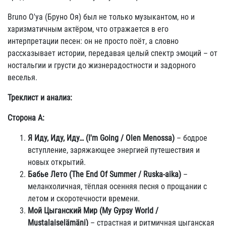
Bruno O'ya (Бруно Оя) был не только музыкантом, но и
харизматичным актёром, что отражается в его
интерпретации песен: он не просто поёт, а словно
рассказывает истории, передавая целый спектр эмоций – от
ностальгии и грусти до жизнерадостности и задорного
веселья.
Треклист и анализ:
Сторона A:
Я Иду, Иду, Иду… (I'm Going / Olen Menossa)
– бодрое
вступление, заряжающее энергией путешествия и
новых открытий.
Бaбьe Лeтo (The End Of Summer / Ruska-aika)
–
меланхоличная, тёплая осенняя песня о прощании с
летом и скоротечности времени.
Мой Цыганский Мир (My Gypsy World /
Mustalaiselämäni)
– страстная и ритмичная цыганская