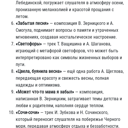
Лебединской, погружает слушателя в атмосферу осени,
пронизанную меланхолией и красотой прощания с
летом.
«Забытая песня»
— композиция В. Зерницкого и А.
Смогула, поднимает вопросы о памяти и утраченных
мгновениях, создавая ностальгическое настроение.
«Светофоры»
— трек Т. Ващишина и А. Шаганова,
играющий с метафорой светофоров, что может быть
интерпретировано как символы жизненных выборов и
пути.
«Цвела, буянила весна»
— ещё одна работа А. Щеглова,
передающая красоту и свежесть весны, полная
надежды и оптимизма.
«Может что-то мама я забыл»
— композиция,
написанная В. Зерницким, затрагивает темы детства и
любви к родителям, наполняя сердце теплом.
«Сочи-сочи»
— трек И. Зубкова и Н. Сочинского,
который переносит слушателя на побережье Черного
моря, передавая атмосферу отдыха и беззаботности.