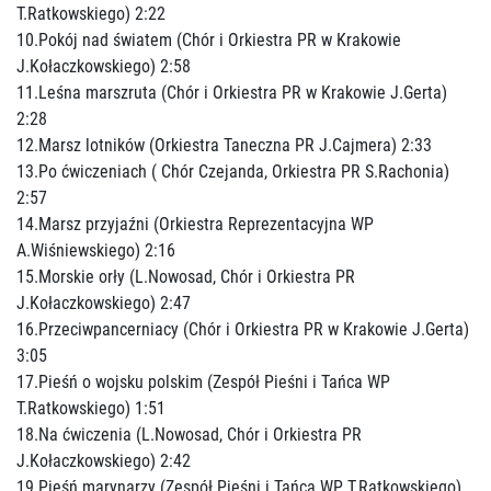
T.Ratkowskiego) 2:22
10.Pokój nad światem (Chór i Orkiestra PR w Krakowie
J.Kołaczkowskiego) 2:58
11.Leśna marszruta (Chór i Orkiestra PR w Krakowie J.Gerta)
2:28
12.Marsz lotników (Orkiestra Taneczna PR J.Cajmera) 2:33
13.Po ćwiczeniach ( Chór Czejanda, Orkiestra PR S.Rachonia)
2:57
14.Marsz przyjaźni (Orkiestra Reprezentacyjna WP
A.Wiśniewskiego) 2:16
15.Morskie orły (L.Nowosad, Chór i Orkiestra PR
J.Kołaczkowskiego) 2:47
16.Przeciwpancerniacy (Chór i Orkiestra PR w Krakowie J.Gerta)
3:05
17.Pieśń o wojsku polskim (Zespół Pieśni i Tańca WP
T.Ratkowskiego) 1:51
18.Na ćwiczenia (L.Nowosad, Chór i Orkiestra PR
J.Kołaczkowskiego) 2:42
19.Pieśń marynarzy (Zespół Pieśni i Tańca WP T.Ratkowskiego)