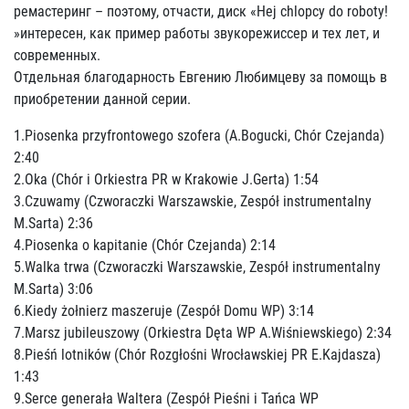
ремастеринг – поэтому, отчасти, диск «Hej chlopcy do roboty!
»интересен, как пример работы звукорежиссер и тех лет, и
современных.
Отдельная благодарность Евгению Любимцеву за помощь в
приобретении данной серии.
1.Piosenka przyfrontowego szofera (A.Bogucki, Chór Czejanda)
2:40
2.Oka (Chór i Orkiestra PR w Krakowie J.Gerta) 1:54
3.Czuwamy (Czworaczki Warszawskie, Zespół instrumentalny
M.Sarta) 2:36
4.Piosenka o kapitanie (Chór Czejanda) 2:14
5.Walka trwa (Czworaczki Warszawskie, Zespół instrumentalny
M.Sarta) 3:06
6.Kiedy żołnierz maszeruje (Zespół Domu WP) 3:14
7.Marsz jubileuszowy (Orkiestra Dęta WP A.Wiśniewskiego) 2:34
8.Pieśń lotników (Chór Rozgłośni Wrocławskiej PR E.Kajdasza)
1:43
9.Serce generała Waltera (Zespół Pieśni i Tańca WP