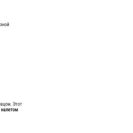
азной
евцом. Этот
с налетом