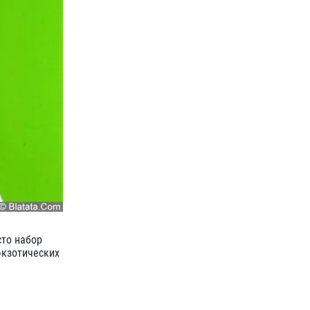
сто набор
экзотических