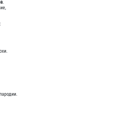
за
.
ие,
х
охи.
пародии.