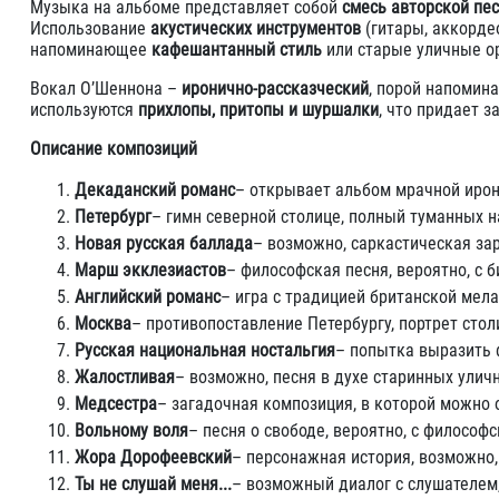
Музыка на альбоме представляет собой
смесь авторской пес
Использование
акустических инструментов
(гитары, аккорде
напоминающее
кафешантанный стиль
или старые уличные о
Вокал О’Шеннона –
иронично-рассказческий
, порой напомин
используются
прихлопы, притопы и шуршалки
, что придает 
Описание композиций
Декаданский романс
– открывает альбом мрачной ирон
Петербург
– гимн северной столице, полный туманных 
Новая русская баллада
– возможно, саркастическая зар
Марш экклезиастов
– философская песня, вероятно, с
Английский романс
– игра с традицией британской мела
Москва
– противопоставление Петербургу, портрет сто
Русская национальная ностальгия
– попытка выразить 
Жалостливая
– возможно, песня в духе старинных улич
Медсестра
– загадочная композиция, в которой можно
Вольному воля
– песня о свободе, вероятно, с философ
Жора Дорофеевский
– персонажная история, возможно,
Ты не слушай меня...
– возможный диалог с слушателем,