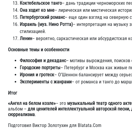
Коктебельское танго
– дань традиции черноморских пе
Она ходит ко мне
– лирическая или мистическая история
Петербургский романс
– еще один взгляд на северную с
Израиль (муз. Нино Ротта)
– интерпретация на музыку 
стилизацией.
Ленин
– вероятно, саркастическая или абсурдистская 
Основные темы и особенности
Философия и декаданс
– мотивы вырождения, поисков 
Городские портреты
– Петербург и Москва как живые п
Ирония и гротеск
– О’Шеннон балансирует между серье
Эксперименты с жанрами
– от романса и танго до марш
Итог
«Ангел на белом козле»
– это
музыкальный театр одного акте
альбом –
для ценителей интеллектуальной авторской песни, 
сюрреализма
.
Подготовил Виктор Золотухин для Blatata.Com