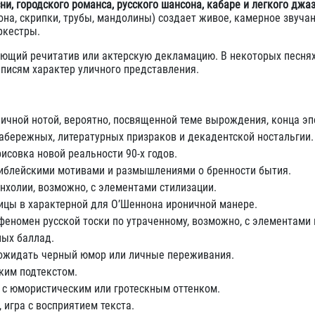
ни, городского романса, русского шансона, кабаре и легкого джа
она, скрипки, трубы, мандолины) создает живое, камерное звучан
ркестры.
ающий речитатив или актерскую декламацию. В некоторых песня
записям характер уличного представления.
ичной нотой, вероятно, посвященной теме вырождения, конца эп
набережных, литературных призраков и декадентской ностальгии.
исовка новой реальности 90-х годов.
 библейскими мотивами и размышлениями о бренности бытия.
нхолии, возможно, с элементами стилизации.
лицы в характерной для О’Шеннона ироничной манере.
феномен русской тоски по утраченному, возможно, с элементами 
ных баллад.
 ожидать черный юмор или личные переживания.
ским подтекстом.
 с юмористическим или гротескным оттенком.
 игра с восприятием текста.