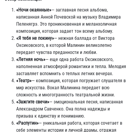
«Ночи окаянные»
— заглавная песня альбома,
написанная Анной Почевской на музыку Владимира
Пеленягрэ. Это проникновенная и меланхоличная
композиция, которая задает тон всему альбому.
«Я тебя не покину»
— нежная баллада от Виктора
Оксиковского, в которой Малинин великолепно
передает чувства преданности и любви.
«Летняя ночь»
— еще одна работа Оксиковского,
наполненная атмосферой романтики и тепла. Мелодия
заставляет вспомнить о теплых летних вечерах.
«Театр»
— композиция, которая погружает слушателя в
мир искусства. Вокал Малинина передает всю
сложность и многогранность театральной жизни.
«Зажгите свечи»
— эмоциональная песня, написанная
Александром Савченко. Она полна надежды и
призыва к единству и пониманию.
«Распутин»
— уникальная работа, которая сочетает в
себе элементы истории и личной драмы, отражая