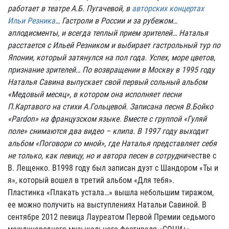
работает в театре А.Б. Пугачевой, в
авторских концертах
Ильи Резника
… Гастроли в России и за рубежом…
аплодисменты, и всегда теплый прием зрителей… Наталья
расстается с Ильей Резником и выбирает гастрольный тур по
Японии, который затянулся на пол года. Успех, море цветов,
признание зрителей… По возвращении в Москву в 1995 году
Наталья Савина выпускает свой первый сольный альбом
«Медовый месяц», в котором она исполняет песни
П.Картавого на стихи А.Гольцевой. Записана песня В.Бойко
«Pardon» на французском языке. Вместе с группой «Гуляй
поле» снимаются два видео – клипа. В 1997 году выходит
альбом «Поговори со мной», где Наталья представляет себя
не только, как певицу, но и автора песен в сотруд
ничестве с
В. Лещенко. В1998 году был записан дуэт с Шандором «Ты и
я», который вошел в третий альбом «Для тебя».
Пластинка «Плакать устала…» вышла небольшим тиражом,
ее можно получить на выступлениях Натальи Савиной. В
сентябре 2012 певица Лауреатом Первой Премии седьмого