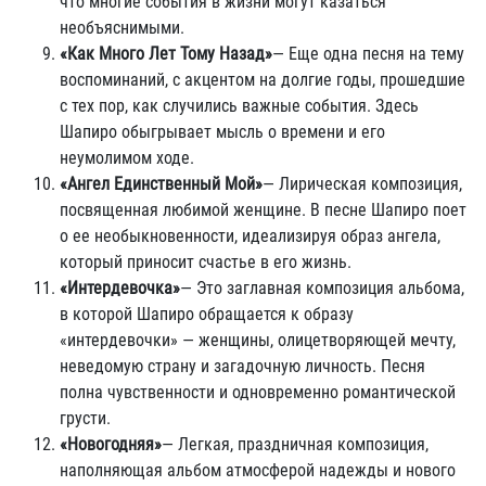
что многие события в жизни могут казаться
необъяснимыми.
«Как Много Лет Тому Назад»
— Еще одна песня на тему
воспоминаний, с акцентом на долгие годы, прошедшие
с тех пор, как случились важные события. Здесь
Шапиро обыгрывает мысль о времени и его
неумолимом ходе.
«Ангел Единственный Мой»
— Лирическая композиция,
посвященная любимой женщине. В песне Шапиро поет
о ее необыкновенности, идеализируя образ ангела,
который приносит счастье в его жизнь.
«Интердевочка»
— Это заглавная композиция альбома,
в которой Шапиро обращается к образу
«интердевочки» — женщины, олицетворяющей мечту,
неведомую страну и загадочную личность. Песня
полна чувственности и одновременно романтической
грусти.
«Новогодняя»
— Легкая, праздничная композиция,
наполняющая альбом атмосферой надежды и нового