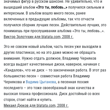
значимых фигур в русском шансоне. Не удивительно, что и
вышедший альбом
«Это ты, любовь…»
получился сильным и
интересным. В альбом вошло много песен, ранее
включенных в предыдущие альбомы, так что отчасти
получился сборник лучших песен. Действительно лучших, это
понимаешь при прослушивании альбома «Это ты, любовь…».
Виктор Золотухин для blatata.com, 2008 г.
Это не совсем новый альбом, часть песен уже выходили в
других пластинках, но на это даже можно не обращать
внимания. Нужно отдать должное, Владимир Черняков
всегда выдает качественные диски, наверное, начиная с
«Кандалов», что не диск – то законченная работа. В этот раз
большинство песен – совместная работа Владимир
Чернякова и
Вадима Цыганова
, а песенная поэзия
последнего – это тоже своеобразный знак качества и
высокая планка профессионала. Диск достойный со всех
сторон, стоит найти и купить.
Михаил Дюков для blatata.com, 2008 г.