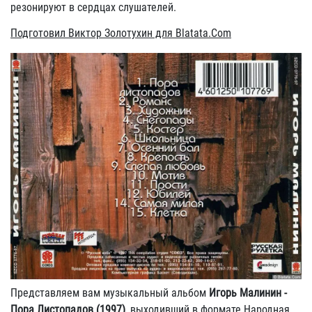
резонируют в сердцах слушателей.
Подготовил Виктор Золотухин для Blatata.Com
Представляем вам музыкальный альбом
Игорь Малинин -
Пора Листопадов (1997)
, выходивший в формате Народная