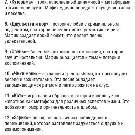
7. «Кутерьма»
— трек, наполненный динамикой и метафорами
о жизненной суете. Мафик удачно передает ощущение хаоса
и веселья.
8. «Джульетта и вор»
— история любви с криминальным
подтекстом, в которой переплетаются романтика и риск.
Мафик создает яркий сюжет, что делает песню
увлекательной.
9. «Осень»
— более меланхоличная композиция, в которой
звучит ностальгия. Мафик обращается к темам потерь и
воспоминаний.
10. «Чики-мони»
— заглавный трек альбома, который звучит
весело и зажигательно. Эта песня обладает
запоминающимся ритмом и легко ложится на слух.
11. «Кот»
— игра слов и образов, в которой используется
животное как метафора для различных аспектов жизни. Это
добавляет юмор и оригинальность в альбом.
12. «Зарик»
— песня, полная личных наблюдений и
переживаний, которая заставляет задуматься о дружбе и
взаимопонимании.