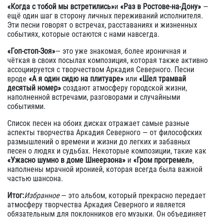
«Когда с тобой мы встретились»
и
«Раз в Ростове-на-Дону»
—
ещё один шаг в сторону личных переживаний исполнителя.
Эти песни говорят о встречах, расставаниях и жизненных
событиях, которые остаются с нами навсегда.
«Гоп-стоп-Зоя»
— это уже знакомая, более ироничная и
чёткая в своих посылах композиция, которая также активно
ассоциируется с творчеством Аркадия Северного. Песни
вроде
«А я один сидю на плитуаре»
или
«Шел трамвай
десятый номер»
создают атмосферу городской жизни,
наполненной встречами, разговорами и случайными
событиями.
Список песен на обоих дисках отражает самые разные
аспекты творчества Аркадия Северного — от философских
размышлений о времени и жизни до легких и забавных
песен о людях и судьбах. Некоторые композиции, такие как
«Ужасно шумно в доме Шнеерзона»
и
«Гром прогремел»
,
наполнены мрачной иронией, которая всегда была важной
частью шансона.
Итог:
Избранное
— это альбом, который прекрасно передает
атмосферу творчества Аркадия Северного и является
обязательным для поклонников его музыки. Он объединяет