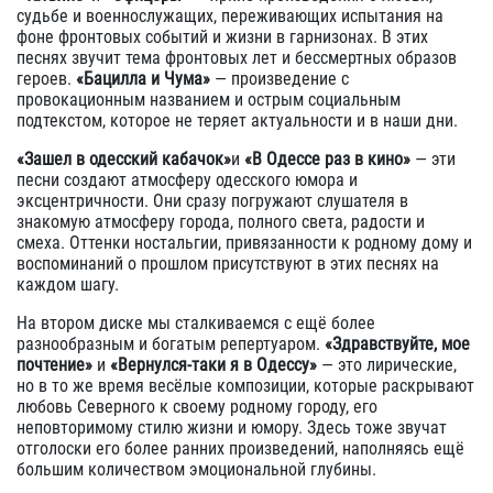
судьбе и военнослужащих, переживающих испытания на
фоне фронтовых событий и жизни в гарнизонах. В этих
песнях звучит тема фронтовых лет и бессмертных образов
героев.
«Бацилла и Чума»
— произведение с
провокационным названием и острым социальным
подтекстом, которое не теряет актуальности и в наши дни.
«Зашел в одесский кабачок»
и
«В Одессе раз в кино»
— эти
песни создают атмосферу одесского юмора и
эксцентричности. Они сразу погружают слушателя в
знакомую атмосферу города, полного света, радости и
смеха. Оттенки ностальгии, привязанности к родному дому и
воспоминаний о прошлом присутствуют в этих песнях на
каждом шагу.
На втором диске мы сталкиваемся с ещё более
разнообразным и богатым репертуаром.
«Здравствуйте, мое
почтение»
и
«Вернулся-таки я в Одессу»
— это лирические,
но в то же время весёлые композиции, которые раскрывают
любовь Северного к своему родному городу, его
неповторимому стилю жизни и юмору. Здесь тоже звучат
отголоски его более ранних произведений, наполняясь ещё
большим количеством эмоциональной глубины.