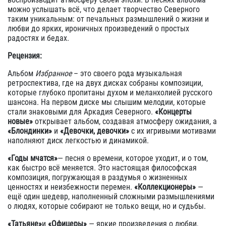
можно услышать всё, что делает творчество Северного
таким уникальным: от печальных размышлений о жизни и
любви до ярких, ироничных произведений о простых
радостях и бедах.
Рецензия:
Альбом
Избранное
– это своего рода музыкальная
ретроспектива, где на двух дисках собраны композиции,
которые глубоко пропитаны духом и меланхолией русского
шансона. На первом диске мы слышим мелодии, которые
стали знаковыми для Аркадия Северного.
«Концерты
новые»
открывает альбом, создавая атмосферу ожидания, а
«Блондинки»
и
«Девочки, девочки»
с их игривыми мотивами
наполняют диск легкостью и динамикой.
«Годы мчатся»
— песня о времени, которое уходит, и о том,
как быстро всё меняется. Это настоящая философская
композиция, погружающая в раздумья о жизненных
ценностях и неизбежности перемен.
«Коллекционеры»
—
ещё один шедевр, наполненный сложными размышлениями
о людях, которые собирают не только вещи, но и судьбы.
«Татьяне»
и
«Офицеры»
— яркие произведения о любви,