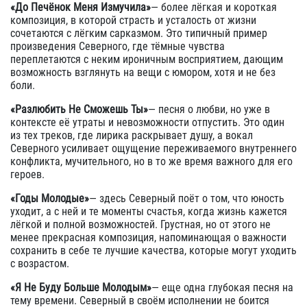
«До Печёнок Меня Измучила»
— более лёгкая и короткая
композиция, в которой страсть и усталость от жизни
сочетаются с лёгким сарказмом. Это типичный пример
произведения Северного, где тёмные чувства
переплетаются с неким ироничным восприятием, дающим
возможность взглянуть на вещи с юмором, хотя и не без
боли.
«Разлюбить Не Сможешь Ты»
— песня о любви, но уже в
контексте её утраты и невозможности отпустить. Это один
из тех треков, где лирика раскрывает душу, а вокал
Северного усиливает ощущение переживаемого внутреннего
конфликта, мучительного, но в то же время важного для его
героев.
«Годы Молодые»
— здесь Северный поёт о том, что юность
уходит, а с ней и те моменты счастья, когда жизнь кажется
лёгкой и полной возможностей. Грустная, но от этого не
менее прекрасная композиция, напоминающая о важности
сохранить в себе те лучшие качества, которые могут уходить
с возрастом.
«Я Не Буду Больше Молодым»
— еще одна глубокая песня на
тему времени. Северный в своём исполнении не боится