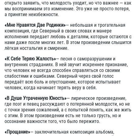
открыто заявить, что молодость уходит, но что важнее — как
мы воспринимаем это изменение. Это уже не просто потеря,
а принятие неизбежности.
«Мне Нравятся Две Родинки»
— небольшая и трогательная
композиция, где Северный в своих словах и манере
исполнения передает любовь к деталям, которые остаются с
нами даже после многих лет. В этом произведении слышится
лёгкая ностальгия и смирение.
«К Себе Теряю Жалость»
— песня о саморазрушении и
внутренних страданиях. В ней звучит искреннее признание,
что человек не всегда способен справляться со своими
слабостями и ошибками. Северный через свой голос
передаёт всю боль и опустошение, которое испытывает
человек, когда начинает терять веру в себя.
«В Душе Утраченную Юность»
— лирическое произведение,
где поэт и певец рассуждают о потерянной молодости, но не
с точки зрения сожалений, а с попыткой понять, как же жить
с этим. В этом произведении есть не только грусть, но и
осознание важности того, что было пережито.
«Прощание»
— заключительная композиция альбома,