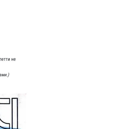
петти не
ами.)