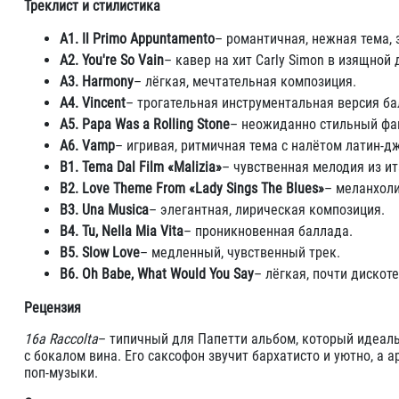
Треклист и стилистика
A1. Il Primo Appuntamento
– романтичная, нежная тема,
A2. You're So Vain
– кавер на хит Carly Simon в изящной
A3. Harmony
– лёгкая, мечтательная композиция.
A4. Vincent
– трогательная инструментальная версия б
A5. Papa Was a Rolling Stone
– неожиданно стильный фан
A6. Vamp
– игривая, ритмичная тема с налётом латин-д
B1. Tema Dal Film «Malizia»
– чувственная мелодия из ит
B2. Love Theme From «Lady Sings The Blues»
– меланхол
B3. Una Musica
– элегантная, лирическая композиция.
B4. Tu, Nella Mia Vita
– проникновенная баллада.
B5. Slow Love
– медленный, чувственный трек.
B6. Oh Babe, What Would You Say
– лёгкая, почти дискоте
Рецензия
16a Raccolta
– типичный для Папетти альбом, который идеаль
с бокалом вина. Его саксофон звучит бархатисто и уютно, а
поп-музыки.