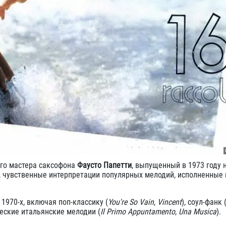
ого мастера саксофона
Фаусто Папетти
, выпущенный в 1973 году 
, чувственные интерпретации популярных мелодий, исполненные
970-х, включая поп-классику (
You're So Vain
,
Vincent
), соул-фанк 
ческие итальянские мелодии (
Il Primo Appuntamento
,
Una Musica
).