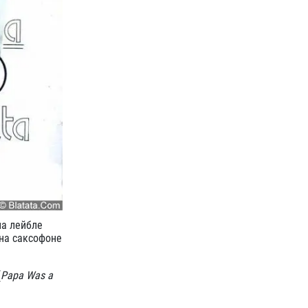
на лейбле
 на саксофоне
(
Papa Was a