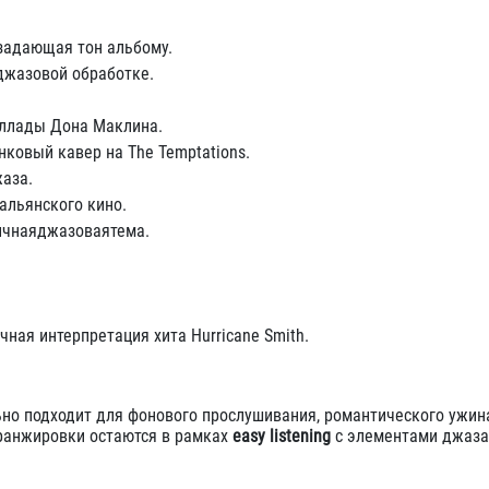
 задающая тон альбому.
 джазовой обработке.
аллады Дона Маклина.
ковый кавер на The Temptations.
жаза.
альянского кино.
ичнаяджазоваятема.
чная интерпретация хита Hurricane Smith.
но подходит для фонового прослушивания, романтического ужин
 аранжировки остаются в рамках
easy listening
с элементами джаза,