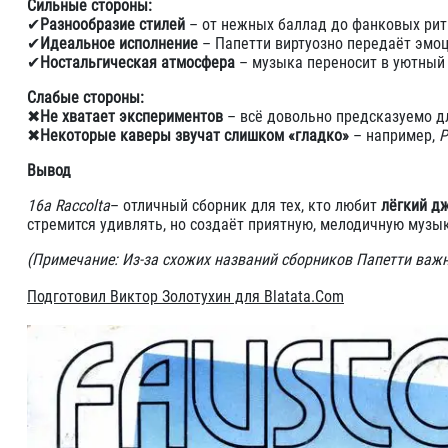
Сильные стороны:
✔
Разнообразие стилей
– от нежных баллад до фанковых рит
✔
Идеальное исполнение
– Папетти виртуозно передаёт эмоц
✔
Ностальгическая атмосфера
– музыка переносит в уютный 
Слабые стороны:
✖
Не хватает экспериментов
– всё довольно предсказуемо д
✖
Некоторые каверы звучат слишком «гладко»
– например,
P
Вывод
16a Raccolta
– отличный сборник для тех, кто любит
лёгкий д
стремится удивлять, но создаёт приятную, мелодичную музык
(Примечание: Из-за схожих названий сборников Папетти важно
Подготовил Виктор Золотухин для Blatata.Com