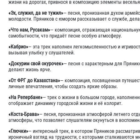
жизни на дорогах, привнося в композицию элементы веселья 
«Эх, служил, да не тужил»
— песня, пронизанная духом армей
молодости. Пряников с юмором рассказывает о службе, дела
«Что нам, Русакам»
— композиция, отражающая национальную 
самобытности, что придаёт песне особую атмосферу.
«Кабрио»
— эта трек наполнен легкомысленностью и игривос
вызывая улыбку у слушателей.
«Докурим свой окурочек»
— песня с характерным для Пряник
делают жизнь ярче.
«От ФРГ до Казахстана»
— композиция, посвященная путешес
личные впечатления, чтобы создать яркие образы.
«На Репербане»
— трек о жизни в большом городе, наполне
отображает динамику городской жизни и её колорит.
«Коста-Брава»
— песня, пронизанная атмосферой летнего отд
атмосферы, что позволяет слушателям окунуться в воспомин
«Глючки»
— интересный трек, в котором Пряников рассматри
ироничный взгляд на трудности, с которыми сталкиваются м