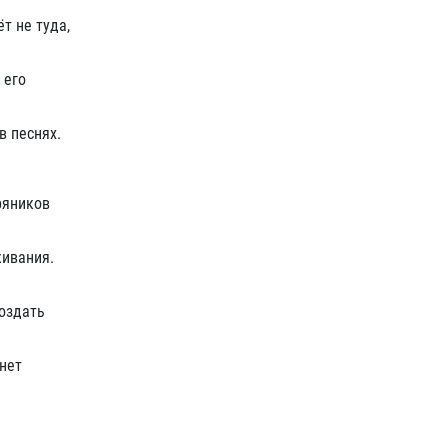
т не туда,
 его
в песнях.
ряников
живания.
создать
нет