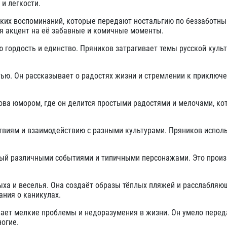
и легкости.
ских воспоминаний, которые передают ностальгию по беззаботн
я акцент на её забавные и комичные моменты.
гордость и единство. Пряников затрагивает темы русской куль
тью. Он рассказывает о радостях жизни и стремлении к приключе
ова юмором, где он делится простыми радостями и мелочами, ко
твиям и взаимодействию с разными культурами. Пряников исполь
нный различными событиями и типичными персонажами. Это прои
ыха и веселья. Она создаёт образы тёплых пляжей и расслабляю
ания о каникулах.
вает мелкие проблемы и недоразумения в жизни. Он умело перед
ногие.