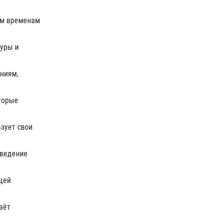
ым временам
туры и
ниям,
торые
зует свои
зведение
щей
аёт