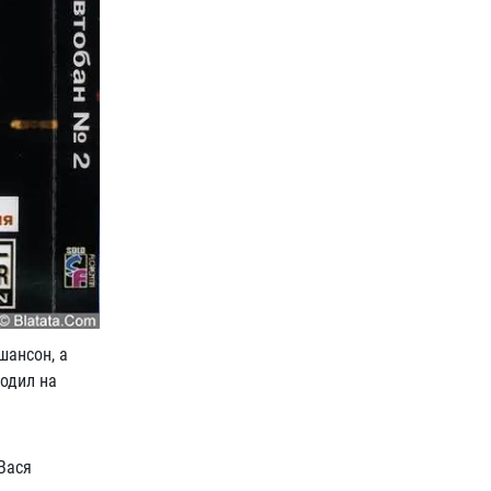
шансон, а
ходил на
 Вася