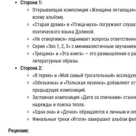
Сторона 1:
Открывающая композиция «Женщина летающая» пр
всему альбому.
«Старая драма» и «Птица-муха» погружают слуша
поэтического языка Долиной.
«Не отвертимся» поднимает вопросы ответственн
Серия «Эхо 1, 2, 3» с минималистичным звучани
«Трещина» и «Эта книга» — это размышления о р
литературные образы.
Сторона 2:
«Я теряю» и «Мой самый трогательный» исследуют
«Обезьянка» и «Польская песенка» добавляют от
предыдущих композиций.
Заглавная композиция «Дитя со спичками» станов
надежды и поиска тепла.
«Одна она» и «Дочке» обращаются к личным и се
Финальные треки «Итоги» завершают альбом фил
Рецензия: