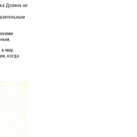
ика Долина не
разительным
онкими
чным.
 в мир
ии, когда