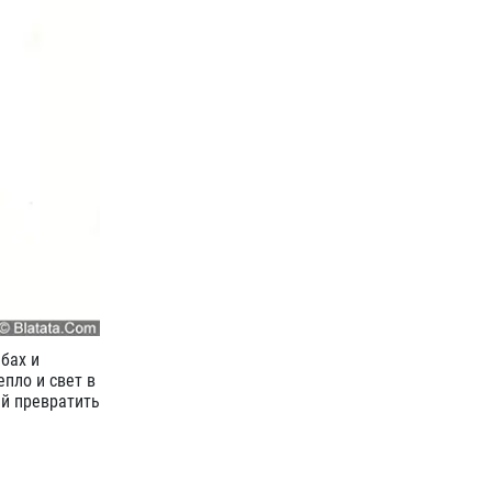
бах и
епло и свет в
ый превратить