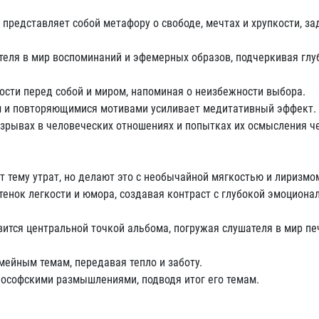
едставляет собой метафору о свободе, мечтах и хрупкости, за
теля в мир воспоминаний и эфемерных образов, подчеркивая глу
ости перед собой и миром, напоминая о неизбежности выбора.
ем и повторяющимися мотивами усиливает медитативный эффект.
азрывах в человеческих отношениях и попытках их осмысления ч
 тему утрат, но делают это с необычайной мягкостью и лиризмо
тенок легкости и юмора, создавая контраст с глубокой эмоциона
ится центральной точкой альбома, погружая слушателя в мир пе
мейным темам, передавая тепло и заботу.
ософскими размышлениями, подводя итог его темам.