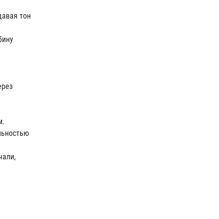
давая тон
бину
ерез
м.
льностью
чали,