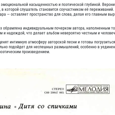
й эмоциональной насыщенностью и поэтической глубиной. Верон
, в которой слушатель становится соучастником её переживаний.
ра — оставляет пространство для слова, делая его главным вы
них обрамлена индивидуальным почерком автора, наполненным т
м и надеждой, что делает альбом невероятно честным и челове
енят интимную атмосферу авторской песни и готовы погрузиться
ально подойдет для неспешных размышлений, особенно в уединен
поэтическим произведением.