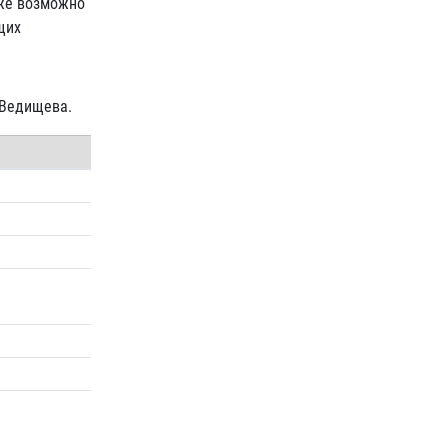
кже возможно
щих
 Ведищева.