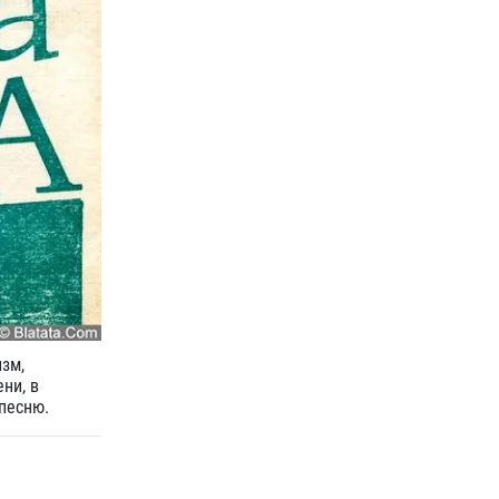
зм,
ни, в
песню.