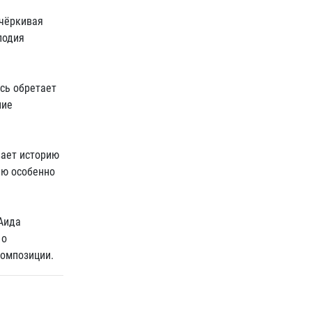
дчёркивая
лодия
сь обретает
ние
вает историю
ню особенно
Аида
 о
композиции.