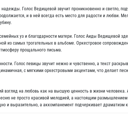
и надежды. Голос Ведищевой звучит проникновенно и светло, по
родолжается, и в ней всегда есть место для радости и любви. Ме
убину.
семейных уз и благодарности матери. Голос Аиды Ведищевой зде
одной из самых трогательных в альбоме. Оркестровое сопровожде
атмосферу прощального письма.
ности. Голос певицы звучит нежно и чувственно, а текст раскры
динамичная, с мягкими оркестровыми акцентами, что делает пес
й взгляд на любовь как на высшую ценность в жизни человека. 
песню не просто красивой мелодией, а настоящим размышлением
ощно и выразительно, а аккомпанемент подчеркивает драматизм 