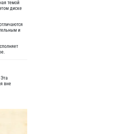
ная темой
этом диске
отличаются
ательным и
исполняет
ое.
 Эта
ся вне