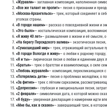
«Журавли»
— заглавная композиция, наполненная симв
«Все же талант не пропит»
— песня о признании и преод
«Москва-Архангельск»
— трек, который соединяет в се
уголках страны.
«В городе нашем»
— рассказ о повседневной жизни и эм
«Это было»
— ностальгическая композиция, воспомина
«Я живу 40 лет»
— размышления о жизни и её смысле, о
«На берегу Персидского залива»
— экзотическая песня
«Сумасшедший мир»
— трек, отражающий актуальные п
«В городе Вологде я живу»
— о любви к родному городу,
«Я и ты»
— лирическая песня о любви и единении двух 
«Братья»
— трек о братстве и взаимопомощи, о силе се
«Любовь журавлей»
— композиция, перекликающаяся с з
«Потерялись дети»
— песня о проблемах молодёжи, о по
«За фигню»
— трек с лёгким сарказмом, рассматривающ
«Депрессия»
— глубокая и эмоциональная песня, затра
«2 февраля»
— символичная дата, о которой можно сказ
«Я буду»
— уверенная декларация о намерении идти впе
«Мне бы, как в сказке»
— завершающий трек, в которо