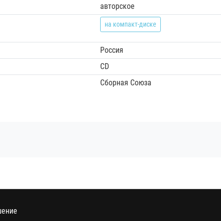
авторское
на компакт-диске
Россия
CD
Сборная Союза
шение