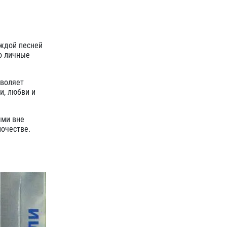
аждой песней
о личные
зволяет
и, любви и
ыми вне
ночестве.