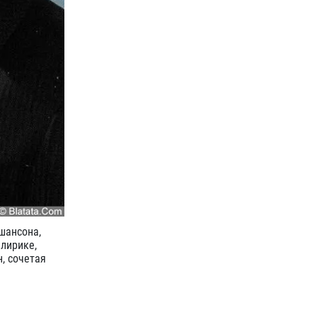
шансона,
лирике,
, сочетая