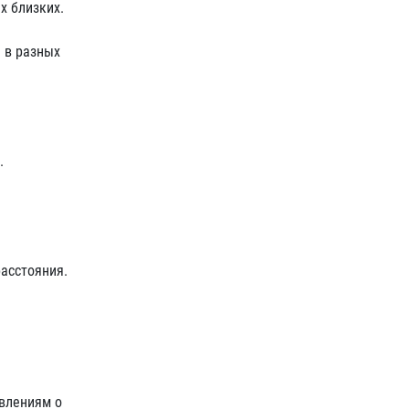
х близких.
 в разных
.
расстояния.
влениям о