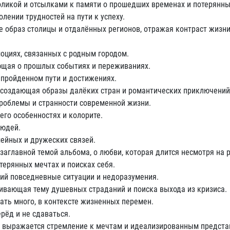
оликой и отсылками к памяти о прошедших временах и потерянны
олении трудностей на пути к успеху.
бе образ столицы и отдалённых регионов, отражая контраст жизни
оциях, связанных с родным городом.
ющая о прошлых событиях и переживаниях.
 пройденном пути и достижениях.
, создающая образы далёких стран и романтических приключений
роблемы и странности современной жизни.
 его особенностях и колорите.
людей.
мейных и дружеских связей.
аглавной темой альбома, о любви, которая длится несмотря на 
терянных мечтах и поисках себя.
ий повседневные ситуации и недоразумения.
гивающая тему душевных страданий и поиска выхода из кризиса.
ать много, в контексте жизненных перемен.
рёд и не сдаваться.
м выражается стремление к мечтам и идеализированным предста