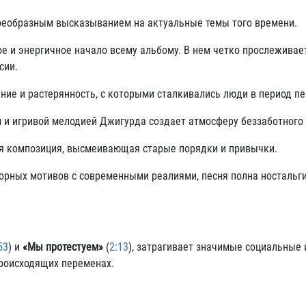
воеобразным высказыванием на актуальные темы того времени.
ое и энергичное начало всему альбому. В нем четко прослеживае
сии.
ение и растерянность, с которыми сталкивались люди в период п
м и игривой мелодией Джигурда создает атмосферу беззаботного
ная композиция, высмеивающая старые порядки и привычки.
орных мотивов с современными реалиями, песня полна ностальги
53
) и
«Мы протестуем»
(
2:13
), затрагивает значимые социальные 
происходящих переменах.