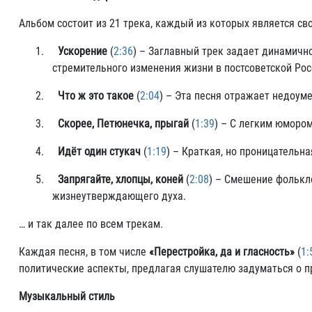
Альбом состоит из 21 трека, каждый из которых является с
1.
Ускорение
(
2:36
) – Заглавный трек задает динамичн
стремительного изменения жизни в постсоветской Рос
2.
Что ж это такое
(
2:04
) – Эта песня отражает недоум
3.
Скорее, Петюнечка, прыгай
(
1:39
) – С легким юморо
4.
Идёт один стукач
(
1:19
) – Краткая, но проницатель
5.
Запрягайте, хлопцы, коней
(
2:08
) – Смешение фолькл
жизнеутверждающего духа.
… и так далее по всем трекам.
Каждая песня, в том числе
«Перестройка, да и гласность»
(
1:
политические аспекты, предлагая слушателю задуматься о 
Музыкальный стиль