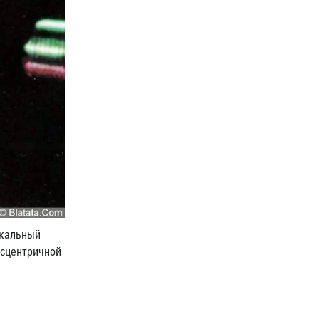
ыкальный
ксцентричной