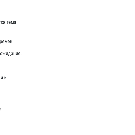
тся тема
еремен.
 ожидания.
и и
и