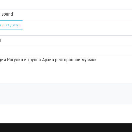
 sound
мпакт-диске
я
дий Рагулин и группа Архив ресторанной музыки