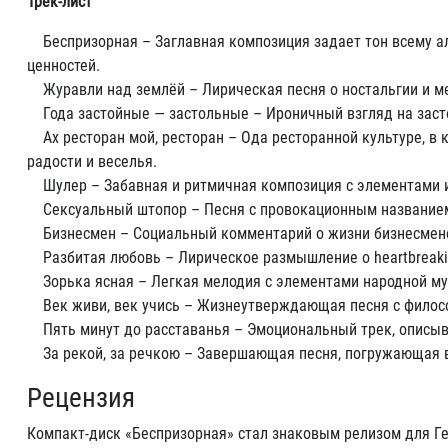
Трек-лист
Беспризорная – Заглавная композиция задает тон всему ал
ценностей.
Журавли над землёй – Лирическая песня о ностальгии и м
Года застойные — застольные – Ироничный взгляд на застой
Ах ресторан мой, ресторан – Ода ресторанной культуре, в к
радости и веселья.
Шулер – Забавная и ритмичная композиция с элементами иг
Сексуальный штопор – Песня с провокационным названием
Бизнесмен – Социальный комментарий о жизни бизнесменов,
Разбитая любовь – Лирическое размышление о heartbreaking
Зорька ясная – Легкая мелодия с элементами народной му
Век живи, век учись – Жизнеутверждающая песня с филосо
Пять минут до расставанья – Эмоциональный трек, описыв
За рекой, за речкою – Завершающая песня, погружающая в
Рецензия
Компакт-диск «Беспризорная» стал знаковым релизом для Ге