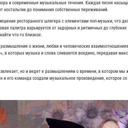
клора и современные музыкальные течения. Каждая песня насыщ
от ностальгии до понимания собственных переживаний.
ешение ресторанного шлягера с элементами поп-музыки, что де
вая палитра варьируется от задорных и ритмичных до глубоких 
айти что-то близкое.
е размышления о жизни, любви и человеческих взаимоотношениях
», в которых музыка и слова сливаются воедино, передавая мак
азвлекает, но и ведет к размышлениям о времени, в котором мы 
ин и его команда создали музыкальное произведение, которое с