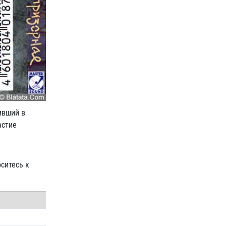
ивший в
астие
оситесь к