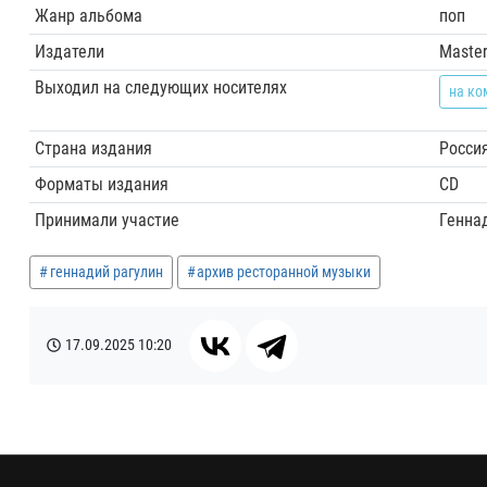
Жанр альбома
поп
Издатели
Master
Выходил на следующих носителях
на ко
Страна издания
Росси
Форматы издания
CD
Принимали участие
Генна
геннадий рагулин
архив ресторанной музыки
17.09.2025
10:20