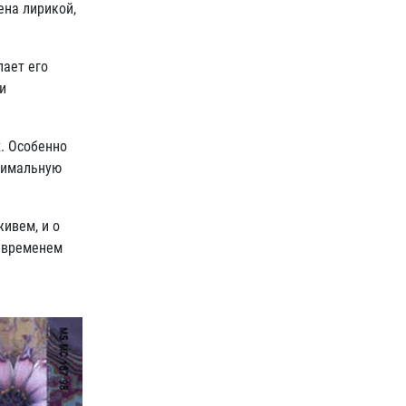
ена лирикой,
лает его
и
. Особенно
симальную
живем, и о
о временем