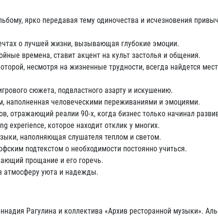
ьбому, ярко передавая тему одиночества и исчезновения привы
ечтах о лучшей жизни, вызывающая глубокие эмоции.
ные времена, ставит акцент на культ застолья и общения.
оторой, несмотря на жизненные трудности, всегда найдется мес
рового сюжета, подвластного азарту и искушению.
, наполненная человеческими переживаниями и эмоциями.
 отражающий реалии 90-х, когда бизнес только начинал развив
 experience, которое находит отклик у многих.
зыки, наполняющая слушателя теплом и светом.
фским подтекстом о необходимости постоянно учиться.
ающий прощание и его горечь.
 атмосферу уюта и надежды.
ннадия Рагулина и коллектива «Архив ресторанной музыки». Ал