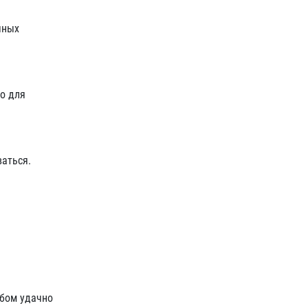
чных
то для
аться.
ьбом удачно