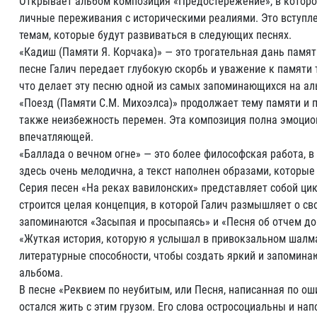
Открывает альбом композиция «Предостережение», в которой
личные переживания с историческими реалиями. Это вступле
темам, которые будут развиваться в следующих песнях.
«Кадиш (Памяти Я. Корчака)» — это трогательная дань памят
песне Галич передает глубокую скорбь и уважение к памяти т
что делает эту песню одной из самых запоминающихся на ал
«Поезд (Памяти С.М. Михоэлса)» продолжает тему памяти и по
также неизбежность перемен. Эта композиция полна эмоцион
впечатляющей.
«Баллада о вечном огне» — это более философская работа, 
здесь очень мелодична, а текст наполнен образами, которы
Серия песен «На реках вавилонских» представляет собой цикл
строится целая концепция, в которой Галич размышляет о сво
запоминаются «Засыпая и просыпаясь» и «Песня об отчем дом
«Жуткая история, которую я услышал в привокзальном шалма
литературные способности, чтобы создать яркий и запомина
альбома.
В песне «Реквием по неубитым, или Песня, написанная по оши
остался жить с этим грузом. Его слова остросоциальны и н