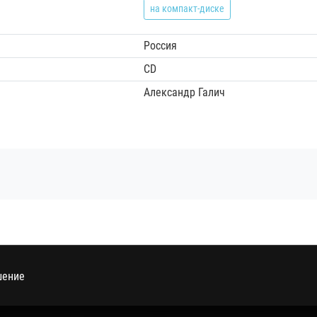
на компакт-диске
Россия
CD
Александр Галич
шение