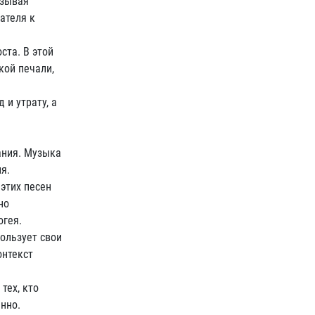
язывая
ателя к
ста. В этой
кой печали,
 и утрату, а
ания. Музыка
я.
 этих песен
но
огея.
ользует свои
онтекст
тех, кто
нно.