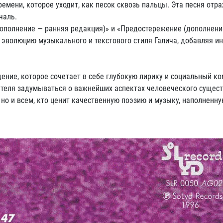
мени, которое уходит, как песок сквозь пальцы. Эта песня отр
чаль.
дополнение — ранняя редакция)» и «Предостережение (дополнени
 эволюцию музыкального и текстового стиля Галича, добавляя и
ние, которое сочетает в себе глубокую лирику и социальный к
шателя задумываться о важнейших аспектах человеческого сущес
 но и всем, кто ценит качественную поэзию и музыку, наполненн