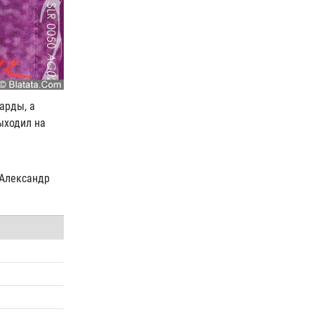
арды, а
ыходил на
 Александр