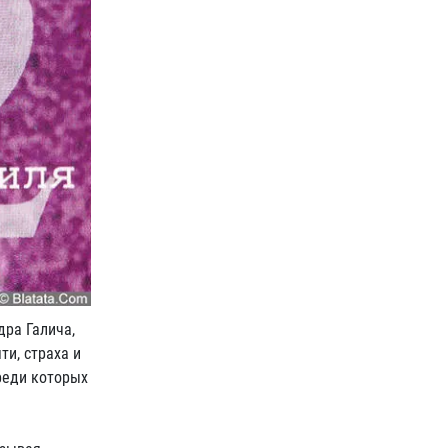
дра Галича,
ти, страха и
реди которых