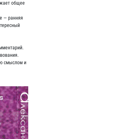
ажает общее
е — ранняя
нтересный
омментарий.
твования.
ую смыслом и