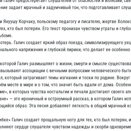
 Галич предостерегает слушателей от опасностей и иллюзий, св
ние задает мрачный и задумчивый тон, что подготавливает слуш
и Януушу Корчаку, польскому педагогу и писателю, жертве Холоко
ех, кто был потерян. Его текст пронизан чувством утраты и глубо
ьбоме.
терь. Галич создает яркий образ поезда, символизирующего уход
ального напряжения и глубокой лирики, что делает ее особенно
в которой Галич размышляет о жизни, смерти и смысле существов
е вызывают ассоциации с вечными вопросами человеческого быти
, который затрагивает темы изгнания и тоски по родине. Вокруг
ём месте в мире и о том, что значит быть вдали от дома. Особен
е», в которых чувства ностальгии и печали достигают своего ап
не» — это ироничный и остроумный рассказ, в котором Галич исп
ющийся образ. Эта песня добавляет легкость в общий мрачный к
бке» Галич создает прощальную ноту для тех, кто был потерян, и 
аполняют сердце слушателя чувством надежды и скорби одновреме