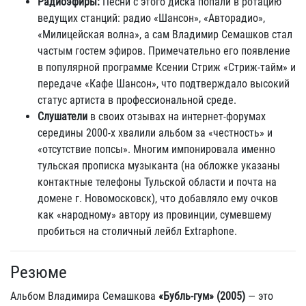
Радиоэфиры:
Песни с этого диска попали в ротацию
ведущих станций: радио «Шансон», «Авторадио»,
«Милицейская волна», а сам Владимир Семашков стал
частым гостем эфиров. Примечательно его появление
в популярной программе Ксении Стриж «Стриж-тайм» и
передаче «Кафе Шансон», что подтверждало высокий
статус артиста в профессиональной среде.
Слушатели
в своих отзывах на интернет-форумах
середины 2000-х хвалили альбом за «честность» и
«отсутствие попсы». Многим импонировала именно
тульская прописка музыканта (на обложке указаны
контактные телефоны Тульской области и почта на
домене г. Новомосковск), что добавляло ему очков
как «народному» автору из провинции, сумевшему
пробиться на столичный лейбл Extraphone.
Резюме
Альбом Владимира Семашкова
«Бубль-гум» (2005)
— это