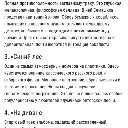
Полная противоположность заглавному треку. Это глубокая,
меланхоличная, философская баллада. В ней Семашков
предстает как тонкий лирик. Образ бумажных корабликов,
плывущих по весенним ручьям, отсылает к ушедшему
детству, несбывшимся надеждам и неумолимому ходу
времени. Трек отличает красивая акустическая гитара и
доверительная, почти шепотная интонация вокалиста.
3. «Синий лес»
Один из самых атмосферных номеров на пластинке. Здесь
чувствуется влияние классического русского рока и
сибирского фолка. Минорное настроение, образные стихи и
тягучие гитарные переборы создают ощущение
гипнотического погружения. Эта песня пользовалась особой
популярностью у любителей вдумчивой авторской песни.
4. «На диване»
Стартовый трек альбома, задающий расслабленный,