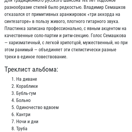
Для традиционного русского шансона тех лет подобное
разнообразие стилей было редкостью. Владимир Семашков
отказался от примитивных аранжировок «три аккорда на
синтезаторе» в пользу живого, плотного гитарного звука.
Пластинка записана профессионально, с явным акцентом на
качественные соло-партии и ритм-секцию. Голос Семашкова
— харизматичный, с легкой хрипотцой, мужественный, но при
этом ранимый — объединяет эти стилистически разные
треки в единое повествование.
Треклист альбома:
На диване
Кораблики
Бубль-гум
Больно
Одиночество вдвоем
Кантри
Ночи и дни
Труба