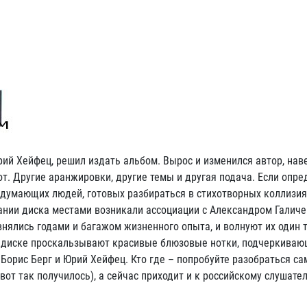
ий Хейфец, решил издать альбом. Вырос и изменился автор, нав
от. Другие аранжировки, другие темы и другая подача. Если опре
 думающих людей, готовых разбираться в стихотворных коллизия
ании диска местами возникали ассоциации с Александром Галичем
внялись годами и багажом жизненного опыта, и волнуют их один 
в диске проскальзывают красивые блюзовые нотки, подчеркива
Борис Берг и Юрий Хейфец. Кто где – попробуйте разобраться са
вот так получилось), а сейчас приходит и к российскому слушате