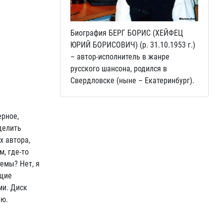
Биография БЕРГ БОРИС (ХЕЙФЕЦ
ЮРИЙ БОРИСОВИЧ) (р. 31.10.1953 г.)
– автор-исполнитель в жанре
русского шансона, родился в
Свердловске (ныне – Екатеринбург).
ерное,
делить
х автора,
, где-то
темы? Нет, я
ющие
ми. Диск
лю.