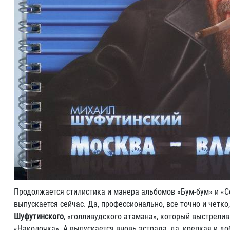
Продолжается стилистика и манера альбомов «Бум-бум» и «Со
выпускается сейчас. Да, профессионально, все точно и четко
Шуфутинского
, «голливудского атамана», который выстрели
«Наколочка». А выпускается вновь эстрада, да, крепкая и до