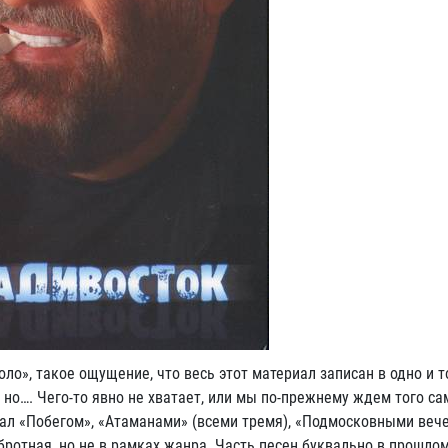
ло», такое ощущение, что весь этот материал записан в одно и т
, но…. Чего-то явно не хватает, или мы по-прежнему ждем того с
вал «Побегом», «Атаманами» (всеми тремя), «Подмосковными веч
бротная, но не в рамках жанра. Часть песен буквально в прошлом