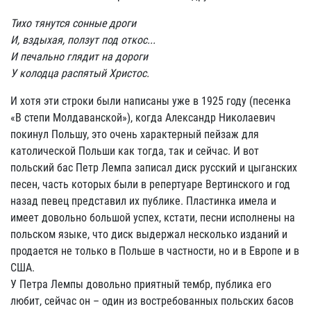
Тихо тянутся сонные дроги
И, вздыхая, ползут под откос...
И печально глядит на дороги
У колодца распятый Христос.
И хотя эти строки были написаны уже в 1925 году (песенка
«В степи Молдаванской»), когда Александр Николаевич
покинул Польшу, это очень характерный пейзаж для
католической Польши как тогда, так и сейчас. И вот
польский бас Петр Лемпа записал диск русский и цыганских
песен, часть которых были в репертуаре Вертинского и год
назад певец представил их публике. Пластинка имела и
имеет довольно большой успех, кстати, песни исполнены на
польском языке, что диск выдержал несколько изданий и
продается не только в Польше в частности, но и в Европе и в
США.
У Петра Лемпы довольно приятный тембр, публика его
любит, сейчас он – один из востребованных польских басов