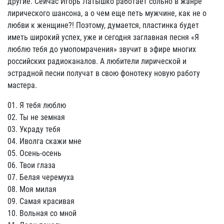
другие. Сейчас Игорь Латышко работает сольно в жанре
лирического шансона, а о чем еще петь мужчине, как не о
любви к женщине?! Поэтому, думается, пластинка будет
иметь широкий успех, уже и сегодня заглавная песня «Я
люблю тебя до умопомрачения» звучит в эфире многих
российских радиоканалов. А любители лирической и
эстрадной песни получат в свою фонотеку новую работу
мастера.
01. Я тебя люблю
02. Ты не земная
03. Украду тебя
04. Иволга скажи мне
05. Осень-осень
06. Твои глаза
07. Белая черемуха
08. Моя милая
09. Самая красивая
10. Вольная со мной