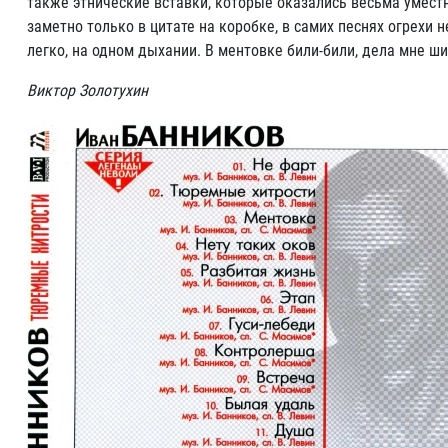
также этнические вставки, которые оказались весьма умест
заметно только в цитате на коробке, в самих песнях огрехи
легко, на одном дыхании. В ментовке били-били, дела мне ши
Виктор Золотухин