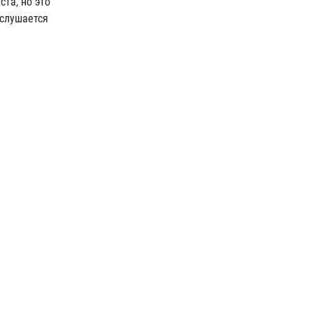
та, но это
 слушается