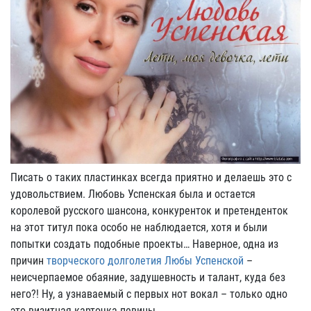
Писать о таких пластинках всегда приятно и делаешь это с
удовольствием. Любовь Успенская была и остается
королевой русского шансона, конкуренток и претенденток
на этот титул пока особо не наблюдается, хотя и были
попытки создать подобные проекты… Наверное, одна из
причин
творческого долголетия Любы Успенской
–
неисчерпаемое обаяние, задушевность и талант, куда без
него?! Ну, а узнаваемый с первых нот вокал – только одно
это визитная карточка певицы.