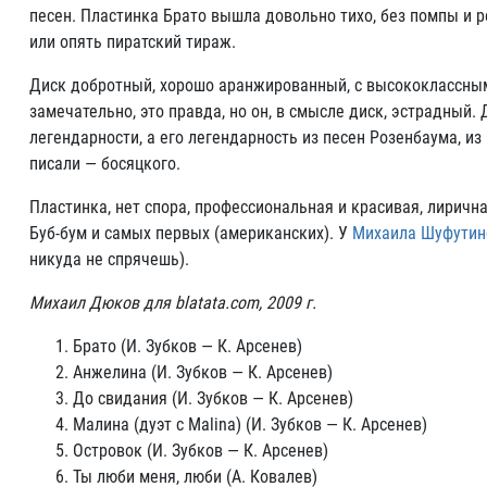
песен. Пластинка Брато вышла довольно тихо, без помпы и р
или опять пиратский тираж.
Диск добротный, хорошо аранжированный, с высококлассным
замечательно, это правда, но он, в смысле диск, эстрадный.
легендарности, а его легендарность из песен Розенбаума, из
писали — босяцкого.
Пластинка, нет спора, профессиональная и красивая, лирич
Буб-бум и самых первых (американских). У
Михаила Шуфутинс
никуда не спрячешь).
Михаил Дюков для blatata.com, 2009 г.
Брато (И. Зубков — К. Арсенев)
Анжелина (И. Зубков — К. Арсенев)
До свидания (И. Зубков — К. Арсенев)
Малина (дуэт с Malina) (И. Зубков — К. Арсенев)
Островок (И. Зубков — К. Арсенев)
Ты люби меня, люби (А. Ковалев)