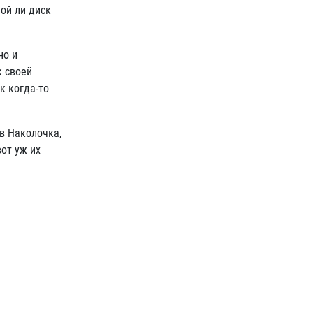
ой ли диск
но и
к своей
к когда-то
в Наколочка,
вот уж их