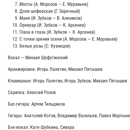
Мосты (А. Морозов — Е. Муравьев)
Доля шоферская (Г. Заречный)
Маня (И. Зубков — В. Алеников)
Оревуар (И. Зубков — К. Арсенев)
Глаза в глаза (И. Зубков — К. Арсенев)
С точки зрения осени (А. Морозов — Е. Муравьев)
Белые розы (С. Кузнецов)
Вокал — Михаил Шуфутинский
Аранжировки: Игорь Лалетин, Михаил Пятышев
Клавишные: Игорь Лалетин, Игорь Зубков, Михаил Пятышев
Скрипка: Алексей Розов
Бас-гитара: Артем Тильдиков
Гитары: Анатолий Котов, Владимир Васильев, Павел Мартын
Бэк-вокал: Катя Шубкина, Сивара