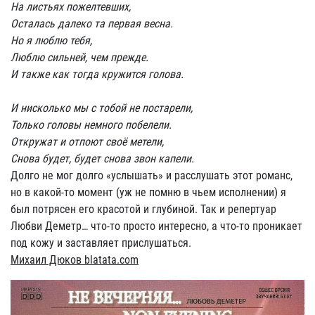
На листьях пожелтевших,
Осталась далеко та первая весна.
Но я люблю тебя,
Люблю сильней, чем прежде.
И также как тогда кружится голова.
И нисколько мы с тобой не постарели,
Только головы немного побелели.
Откружат и отпоют своё метели,
Снова будет, будет снова звон капели.
Долго не мог долго «услышать» и расслушать этот романс,
но в какой-то момент (уж не помню в чьем исполнении) я
был потрясен его красотой и глубиной. Так и репертуар
Любви Деметр… что-то просто интересно, а что-то проникает
под кожу и заставляет прислушаться.
Михаил Дюков blatata.com