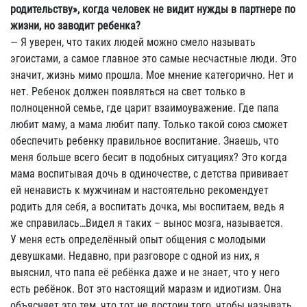
родительству», когда человек не видит нужды в партнере по
жизни, но заводит ребенка?
— Я уверен, что таких людей можно смело называть
эгоистами, а самое главное это самые несчастные люди. Это
значит, жизнь мимо прошла. Мое мнение категорично. Нет и
нет. Ребенок должен появляться на свет только в
полноценной семье, где царит взаимоуважение. Где папа
любит маму, а мама любит папу. Только такой союз сможет
обеспечить ребенку правильное воспитание. Знаешь, что
меня больше всего бесит в подобных ситуациях? Это когда
мама воспитывая дочь в одиночестве, с детства прививает
ей ненависть к мужчинам и настоятельно рекомендует
родить для себя, а воспитать дочка, мы воспитаем, ведь я
же справилась…Видел я таких – вынос мозга, называется.
У меня есть определённый опыт общения с молодыми
девушками. Недавно, при разговоре с одной из них, я
выяснил, что папа её ребёнка даже и не знает, что у него
есть ребёнок. Вот это настоящий маразм и идиотизм. Она
объясняет это тем, что тот не достоин того, чтобы называть