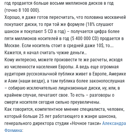
год продается больше восьми миллионов дисков в год
(точно 8 100 000).
Хорошо, я даже готов пересчитать, что половина москвичей
покупают диски, то при той же формуле (18% слушают
шансон и покупают 5 CD в год) – получается цифра более
пяти миллионов носителей в год (5 400 000 CD) продается в
Москве. Если носитель стоит в средней даже 10$, то….
Кажется, я начал считать чужие деньги…
Кому интересно, можете произвести те же расчеты, исходя
из численности населения Европы. А ведь еще огромная
аудитория русскоязычной публики живет в Европе, Америке
и Азии (наши везде), а там публика более законопослушная
– собираю исключительно лицензионные диски, ну, или, в
крайнем случае, печатают свое. То есть – разговоры о
смерти носителя сегодня сильно преувеличены.
Как говорится, компетентное мнение специалиста, человек,
который больше 25 лет работающего в жанре шансона,
генерального директора студии «Ночное такси»
Александра
Фрумина
: