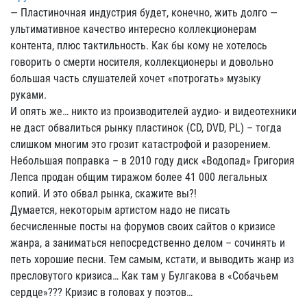
— Пластиночная индустрия будет, конечно, жить долго —
ультимативное качество интересно коллекционерам
контента, плюс тактильность. Как бы кому не хотелось
говорить о смерти носителя, коллекционеры и довольно
большая часть слушателей хочет «потрогать» музыку
руками.
И опять же… никто из производителей аудио- и видеотехники
не даст обвалиться рынку пластинок (CD, DVD, PL) – тогда
слишком многим это грозит катастрофой и разорением.
Небольшая поправка – в 2010 году диск «Водопад» Григория
Лепса продан общим тиражом более 41 000 легальных
копий. И это обвал рынка, скажите вы?!
Думается, некоторым артистом надо не писать
бесчисленные посты на форумов своих сайтов о кризисе
жанра, а заниматься непосредственно делом – сочинять и
петь хорошие песни. Тем самым, кстати, и выводить жанр из
пресловутого кризиса… Как там у Булгакова в «Собачьем
сердце»??? Кризис в головах у поэтов…