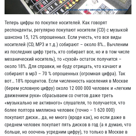
Теперь цифры по покупке носителей. Как говорят
респонденты, регулярно покупают носители (CD) с музыкой
шансона 15, 12% опрошенных. Если учесть, что все виды
носителей (CD, MP3 и т.д.) собирают – около 8%… Вычленим
из последних цифр треть, кто собирает все, но и в том числе
механический носитель), то «сухой» остаток получится –
около 18%. Для справки, не буду отрицать, что качают и
собирают в мр3 – 70 % опрошенных (огромная цифра). Так
вот… 18% процентов. Если численность населения в Москве
(берем условную цифру) около 12 000 000 человек и «легким
движением руки» сбрасываем со счетов даже треть
«музыкально не активного» слушателя, то получается, что
более полтора миллиона человек (точно – 1 620 000)
покупают диски… да, не много (вроде как), но если даже в
среднем человек покупает пять дисков в год (а я думаю, что
больше, но ооочень усредним цифру), то только в Москве в