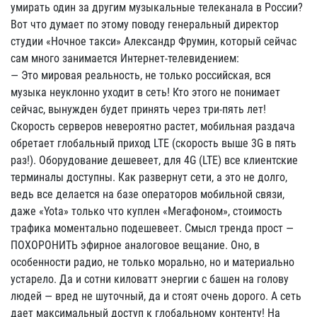
умирать один за другим музыкальные телеканала в России?
Вот что думает по этому поводу генеральный директор
студии «Ночное такси» Александр Фрумин, который сейчас
сам много занимается Интернет-телевидением:
— Это мировая реальность, не только российская, вся
музыка неуклонно уходит в сеть! Кто этого не понимает
сейчас, вынужден будет принять через три-пять лет!
Скорость серверов невероятно растет, мобильная раздача
обретает глобальный приход LTE (скорость выше 3G в пять
раз!). Оборудование дешевеет, для 4G (LTE) все клиентские
терминалы доступны. Как развернут сети, а это не долго,
ведь все делается на базе операторов мобильной связи,
даже «Yota» только что куплен «Мегафоном», стоимость
трафика моментально подешевеет. Смысл тренда прост —
ПОХОРОНИТЬ эфирное аналоговое вещание. Оно, в
особенности радио, не только морально, но и материально
устарело. Да и сотни киловатт энергии с башен на голову
людей — вред не шуточный, да и стоят очень дорого. А сеть
дает максимальный доступ к глобальному контенту! На