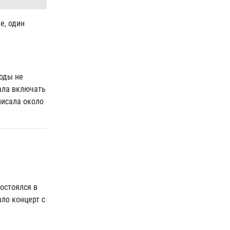
е, один
годы не
ала включать
писала около
остоялся в
ало концерт с