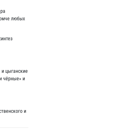
ера
ромче любых
синтез
е и цыганские
и чёрные» и
ственского и