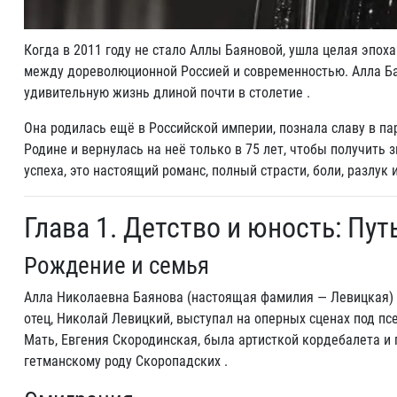
Когда в 2011 году не стало Аллы Баяновой, ушла целая эпох
между дореволюционной Россией и современностью. Алла Бая
удивительную жизнь длиной почти в столетие .
Она родилась ещё в Российской империи, познала славу в п
Родине и вернулась на неё только в 75 лет, чтобы получить 
успеха, это настоящий романс, полный страсти, боли, разлук 
Глава 1. Детство и юность: Пу
Рождение и семья
Алла Николаевна Баянова (настоящая фамилия — Левицкая) р
отец, Николай Левицкий, выступал на оперных сценах под п
Мать, Евгения Скородинская, была артисткой кордебалета и 
гетманскому роду Скоропадских .