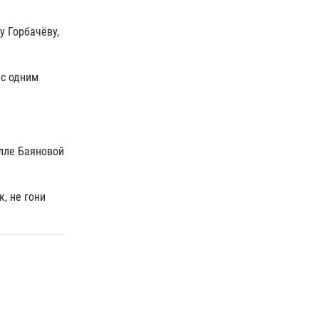
у Горбачёву,
 с одним
лле Баяновой
, не гони