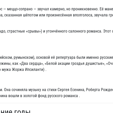
с — меццо-сопрано — звучал камерно, но проникновенно. Её ман
за, сказанная шёпотом или произнесённая вполголоса, звучала г
ндо, страстные «срывы») и утончённого салонного романса. Этот 
ийском, румынском), основой её репертуара были именно русски
жины, как «Два сердца», «Белой акации гроздья душистые», «Оч
о мужа Жоржа Ипсиланти) .
м. Она сочиняла музыку на стихи Сергея Есенина, Роберта Рожде
нина вошли в золотой фонд русского романса .
дние годы