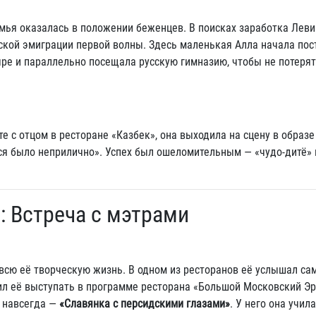
мья оказалась в положении беженцев. В поисках заработка Лев
сской эмиграции первой волны. Здесь маленькая Алла начала пос
ыре и параллельно посещала русскую гимназию, чтобы не потеря
е с отцом в ресторане «Казбек», она выходила на сцену в образе
ься было неприлично». Успех был ошеломительным — «чудо-дитё»
е: Встреча с мэтрами
 всю её творческую жизнь. В одном из ресторанов её услышал са
ил её выступать в программе ресторана «Большой Московский Э
й навсегда —
«Славянка с персидскими глазами»
. У него она учил