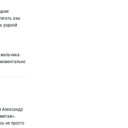
ицкие
тигать азы
ть родной
 мальчика-
 моментально
м Александр
рмитаж».
ась не просто