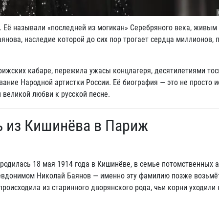
а. Её называли «последней из могикан» Серебряного века, живым
нова, наследие которой до сих пор трогает сердца миллионов, 
арижских кабаре, пережила ужасы концлагеря, десятилетиями тос
звание Народной артистки России. Её биография — это не просто 
и великой любви к русской песне.
ть из Кишинёва в Париж
одилась 18 мая 1914 года в Кишинёве, в семье потомственных а
севдонимом Николай Баянов — именно эту фамилию позже возьмёт
происходила из старинного дворянского рода, чьи корни уходили 