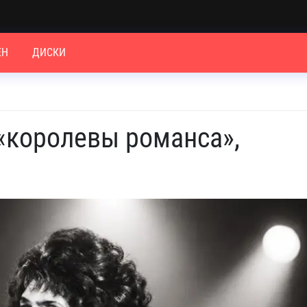
ЕН
ДИСКИ
 «королевы романса»,