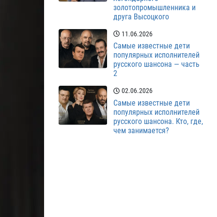
золотопромышленника и
друга Высоцкого
11.06.2026
Самые известные дети
популярных исполнителей
русского шансона — часть
2
02.06.2026
Самые известные дети
популярных исполнителей
русского шансона. Кто, где,
чем занимается?