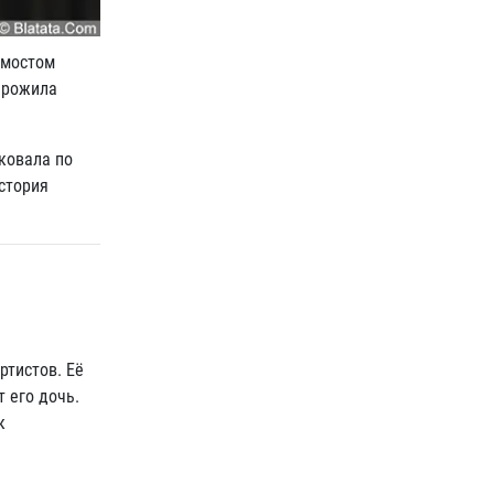
 мостом
прожила
ковала по
история
ртистов. Её
 его дочь.
к