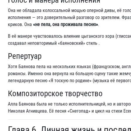
Голос и манера исполнения
Она не обладала колоссальной мощью оперной дивы, её голо
исполнения — это доверительный разговор со зрителем. Фра
криков. Она
«не пела, она проживала песню»
.
В её манере чувствовалось влияние цыганского хора (глисса
создавал неповторимый «баяновский» стиль .
Репертуар
Хотя Баянова пела на нескольких языках (французском, англ
романсы. Именно она вернула на большую сцену такие жемчу
легендарную песню «Я тоскую по родине» (музыка её первог
Композиторское творчество
Алла Баянова была не только исполнительницей, но и авторо
Николая Агнивцева. Её песня «Снегопад» и цикл на стихи Есе
Глава 6. Личная жизнь и после