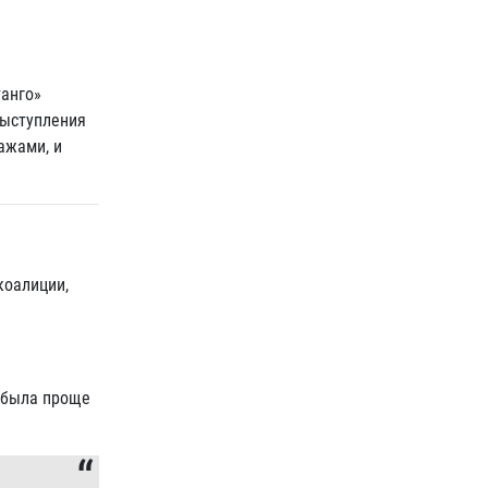
танго»
выступления
ажами, и
коалиции,
 была проще